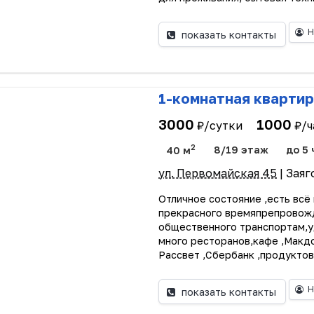
Н
показать контакты
1-комнатная квартир
3000
1000
₽/сутки
₽/ч
2
40 м
8/19 этаж
до 5 
ул. Первомайская 45
| Зая
Отличное состояние ,есть всё
прекрасного времяпрепровожд
общественного транспортам,у
много ресторанов,кафе ,Макд
Рассвет ,Сбербанк ,продуктовы
Н
показать контакты