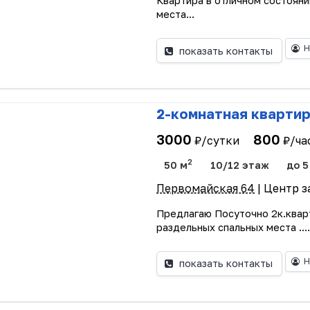
Квартира в отличном состояни
места...
Н
показать контакты
2-комнатная кварти
3000
800
₽/сутки
₽/ча
2
50 м
10/12 этаж
до 5
Первомайская 64
| Центр з
Предлагаю Посуточно 2к.квар
раздельных спальных места ...
Н
показать контакты