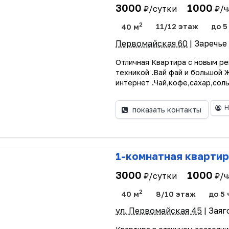
3000
1000
₽/сутки
₽/ч
2
40 м
11/12 этаж
до 5
Первомайская 60
| Заречье
Отличная Квартира с новым р
техникой .Вай фай и большой 
интернет .Чай,кофе,сахар,соль
Н
показать контакты
1-комнатная квартир
3000
1000
₽/сутки
₽/ч
2
40 м
8/10 этаж
до 5 
ул. Первомайская 45
| Зая