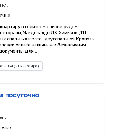
чел.
речье
квартиру в отличном районе,рядом
,рестораны,Макдоналдс,ДК Химиков ,ТЦ
ных спальных места -двухспальная Кровать
человек,оплата наличным и безналичным
окументы.Для ...
аталья
(21 квартира)
а посуточно
с
ел.
речье