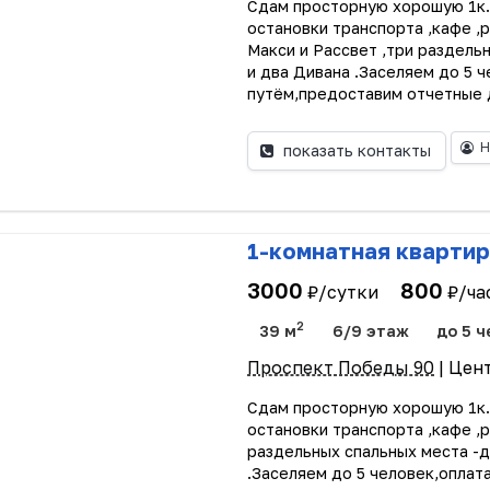
Сдам просторную хорошую 1к.
остановки транспорта ,кафе 
Макси и Рассвет ,три раздель
и два Дивана .Заселяем до 5 
путём,предоставим отчетные д
Н
показать контакты
1-комнатная квартир
3000
800
₽/сутки
₽/ча
2
39 м
6/9 этаж
до 5 ч
Проспект Победы 90
| Цен
Сдам просторную хорошую 1к.
остановки транспорта ,кафе 
раздельных спальных места -д
.Заселяем до 5 человек,оплат