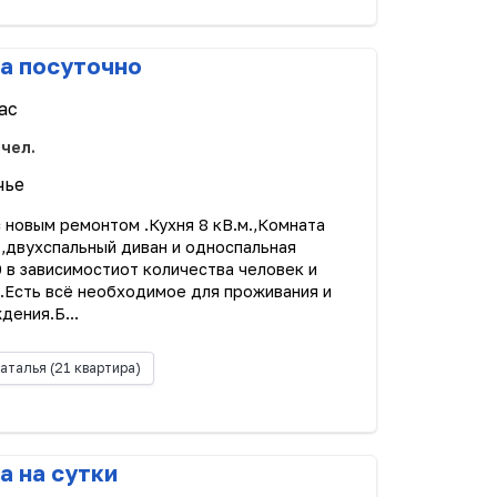
а посуточно
ас
 чел.
чье
с новым ремонтом .Кухня 8 кВ.м.,Комната
 ,двухспальный диван и односпальная
0 в зависимостиот количества человек и
.Есть всё необходимое для проживания и
ения.Б...
аталья
(21 квартира)
а на сутки