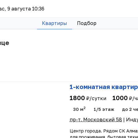
вс, 9 августа 10:36
Квартиры
Подбор
вце
1-комнатная квартир
1800
1000
₽/сутки
₽/ч
2
30 м
1/5 этаж
до 2 ч
пр-т. Московский 58
| Инд
Центр города. Рядом СК Алма
для проживания, бытовая техни