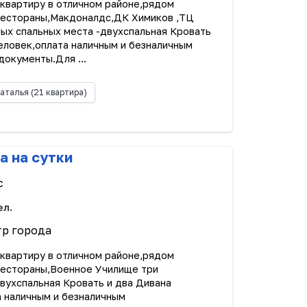
квартиру в отличном районе,рядом
,рестораны,Макдоналдс,ДК Химиков ,ТЦ
ных спальных места -двухспальная Кровать
человек,оплата наличным и безналичным
окументы.Для ...
аталья
(21 квартира)
а на сутки
с
ел.
тр города
квартиру в отличном районе,рядом
,рестораны,Военное Училище три
вухспальная Кровать и два Дивана
а наличным и безналичным