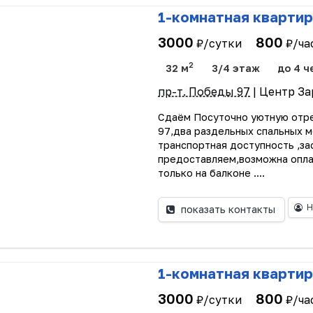
1-комнатная квартир
3000
800
₽/сутки
₽/ча
2
32 м
3/4 этаж
до 4 ч
пр-т. Победы 97
| Центр За
Сдаём Посуточно уютную отр
97,два раздельных спальных м
транспортная доступность ,з
предоставляем,возможна опла
только на балконе ....
Н
показать контакты
1-комнатная квартир
3000
800
₽/сутки
₽/ча