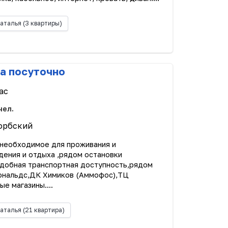
аталья
(3 квартиры)
а посуточно
ас
чел.
горбский
 необходимое для проживания и
ения и отдыха ,рядом остановки
добная транспортная доступность,рядом
ональдс,ДК Химиков (Аммофос),ТЦ
е магазины....
аталья
(21 квартира)