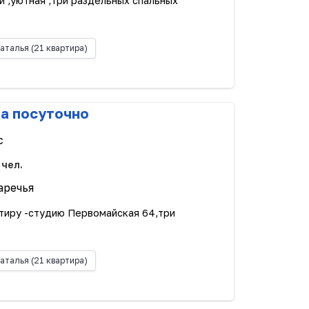
и ,уютная ,три раздельных спальных
аталья
(21 квартира)
ра посуточно
с
 чел.
аречья
тиру -студию Первомайская 64,три
.
аталья
(21 квартира)