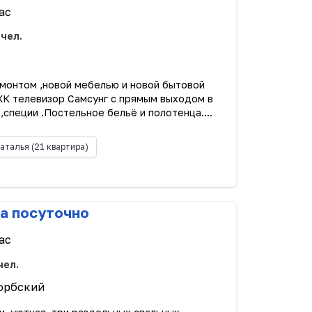
ас
 чел.
емонтом ,новой мебелью и новой бытовой
ЖК телевизор Самсунг с прямым выходом в
,специи .Постельное бельё и полотенца....
аталья
(21 квартира)
а посуточно
ас
чел.
горбский