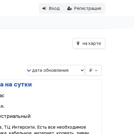
Вход
Регистрация
на карте
₽
а на сутки
ас
ел.
устриальный
з, ТЦ Интерсити. Есть все необходимое
ка, кабельное, интернет, кровать, диван....