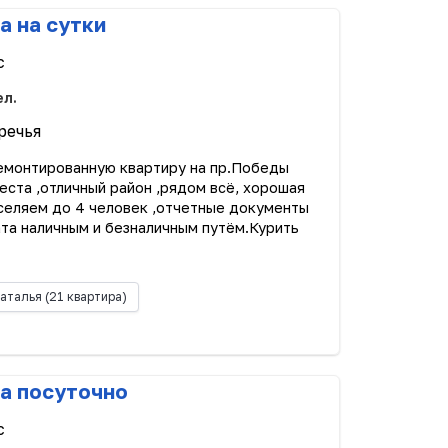
а на сутки
с
ел.
речья
емонтированную квартиру на пр.Победы
еста ,отличный район ,рядом всё, хорошая
аселяем до 4 человек ,отчетные документы
та наличным и безналичным путём.Курить
аталья
(21 квартира)
а посуточно
с