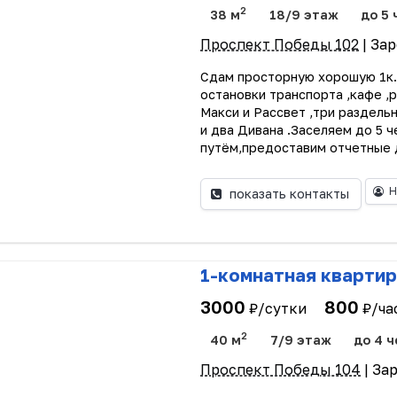
2
38 м
18/9 этаж
до 5 
Проспект Победы 102
| За
Сдам просторную хорошую 1к.
остановки транспорта ,кафе 
Макси и Рассвет ,три раздель
и два Дивана .Заселяем до 5 
путём,предоставим отчетные д
Н
показать контакты
1-комнатная квартир
3000
800
₽/сутки
₽/ча
2
40 м
7/9 этаж
до 4 ч
Проспект Победы 104
| За