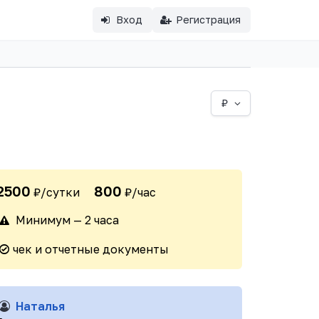
Вход
Регистрация
₽
2500
800
₽/сутки
₽/час
Минимум — 2 часа
чек и отчетные документы
Наталья