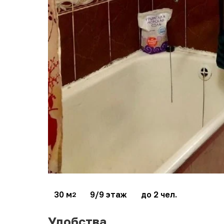
30 м
9/9 этаж
до 2 чел.
2
Удобства