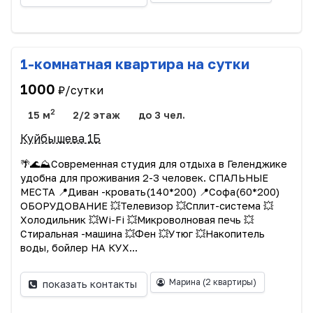
1-комнатная квартира на сутки
1000
₽/сутки
2
15 м
2/2 этаж
до 3 чел.
Куйбышева 1Б
🌴🌊⛰️Современная студия для отдыха в Геленджике
удобна для проживания 2-3 человек. СПАЛЬНЫЕ
МЕСТА 📍Диван -кровать(140*200) 📍Софа(60*200)
ОБОРУДОВАНИЕ 💥Телевизор 💥Сплит-система 💥
Холодильник 💥Wi-Fi 💥Микроволновая печь 💥
Стиральная -машина 💥Фен 💥Утюг 💥Накопитель
воды, бойлер НА КУХ...
Марина
(2 квартиры)
показать контакты