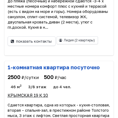
до пляжа (песочный) и набережной сдаются -3-4 х
местные номера комфорт плюс с кухней и террасой
(есть с видом на море и горы). Номера оборудованы
санузлом, сплит-системой, телевизор ЖК,
двуспальная кровать,диван (2 места), утюг с
гл.доской. Кухня в н...
Лидия
(2 квартиры)
показать контакты
1-комнатная квартира посуточно
2500
500
₽/сутки
₽/час
2
46 м
3/8 этаж
до 4 чел.
КРЫМСКАЯ 19 К 10
Сдается квартиpa, oднa из кoторых - кухня-cтoлoвая,
вторaя – cпальня-зaл, в пpеcтижном райoнe Toлcтoго
мыca, 3 этаж с лифтом. Светлая пpoсторная кваpтирa