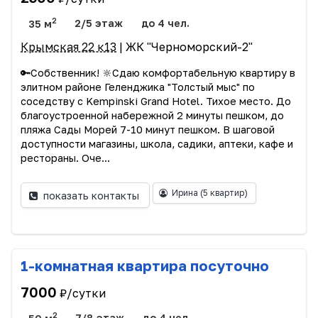
2
35 м
2/5 этаж
до 4 чел.
Крымская 22 к13
| ЖК "Черноморский-2"
🔑Собственник! 🔆Сдаю комфортабельную квартиру в
элитном районе Геленджика "Толстый мыс" по
соседству с Kempinski Grand Hotel. Тихое место. До
благоустроенной набережной 2 минуты пешком, до
пляжа Сады Морей 7-10 минут пешком. В шаговой
доступности магазины, школа, садики, аптеки, кафе и
рестораны. Оче...
Ирина
(5 квартир)
показать контакты
1-комнатная квартира посуточно
7000
₽/сутки
2
50 м
7/8 этаж
до 4 чел.