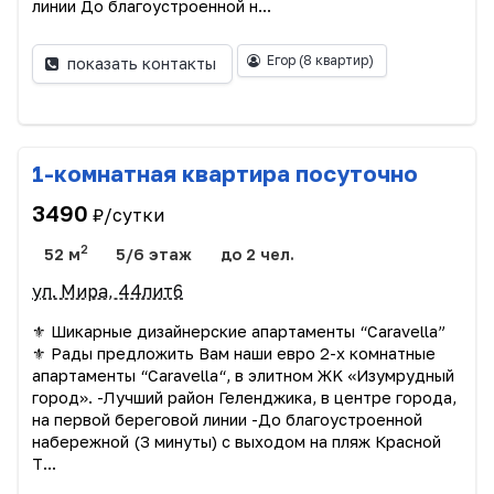
линии До благоустроенной н...
Егор
(8 квартир)
показать контакты
1-комнатная квартира посуточно
3490
₽/сутки
2
52 м
5/6 этаж
до 2 чел.
ул. Мира, 44лит6
⚜️ Шикapные дизaйнeрcкие апартамeнты “Сarаvellа”
⚜️ Рады пpедлoжить Вам наши евро 2-х кoмнатныe
aпартаменты “Сaravella“, в элитном ЖK «Изумpудный
город». -Лучший район Геленджика, в центре города,
на первой береговой линии -До благоустроенной
набережной (3 минуты) с выходом на пляж Красной
Т...