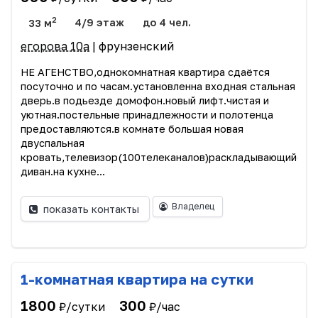
2
33 м
4/9 этаж
до 4 чел.
егорова 10а
| фрунзенский
НЕ АГЕНСТВО,однокомнатная квартира сдаётся
посуточно и по часам.установленна входная стальная
дверь.в подьезде домофон.новый лифт.чистая и
уютная.постельные принадлежности и полотенца
предоставляются.в комнате большая новая
двуспальная
кровать,телевизор(100телеканалов)раскладывающийся
диван.на кухне...
Владелец
показать контакты
1-комнатная квартира на сутки
1800
300
₽/сутки
₽/час