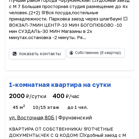
Лучший район города -Фрунзенский! 💥Удобный заезд
с М 7 Большая просторная студия размещение до 4х
человек.(2+2) 💯Вся посуда,постельные
принадлежности. Парковка заезд через шлагбаум! 💥
ВОКЗАЛ-7МИН ЦЕНТР-10 МИН БОГОЛЮБОВО -10
мин СУЗДАЛЬ-30 МИН Магазины в 2х
минутах.остановка -2 минуты. Ря...
Собственник
(8 квартир)
показать контакты
1-комнатная квартира на сутки
2000
400
₽/сутки
₽/час
2
45 м
10/15 этаж
до 1 чел.
ул. Восточная,80Б
| Фрунзенский
КВАРТИРА ОТ СОБСТВЕННИКА! 💯ОТЧЕТНЫЕ
ДОКУМЕНТЫ,ЧЕК С Q КОДОМ! 💥Удобный заезд с М