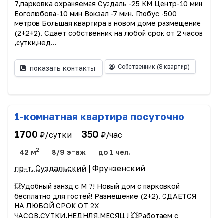
7,парковка охраняемая Суздаль -25 КМ Центр-10 мин
Боголюбова-10 мин Вокзал -7 мин. Глобус -500
метров Большая квартира в новом доме размещение
(2+2+2). Сдает собственник на любой срок от 2 часов
,сутки,нед...
Собственник
(8 квартир)
показать контакты
1-комнатная квартира посуточно
1700
350
₽/сутки
₽/час
2
42 м
8/9 этаж
до 1 чел.
пр-т. Суздальский
| Фрунзенский
💥Удобный занзд с М 7! Новый дом с парковкой
бесплатно для гостей! Размещение (2+2). СДАЕТСЯ
НА ЛЮБОЙ СРОК ОТ 2Х
ЧАСОВ,СУТКИ,НЕДНЛЯ,МЕСЯЦ ! 💥Работаем с