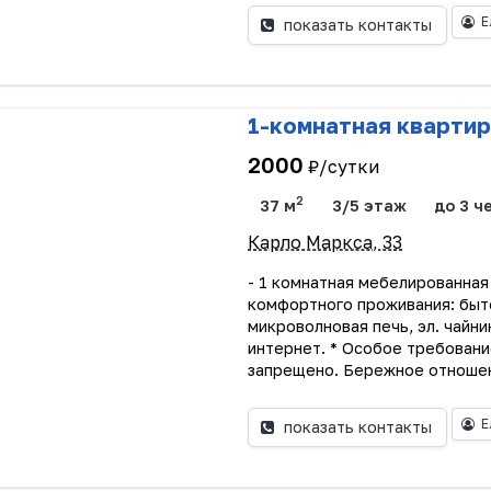
Е
показать контакты
1-комнатная квартир
2000
₽/сутки
2
37 м
3/5 этаж
до 3 ч
Карло Маркса, 33
- 1 комнатная мебелированная
комфортного проживания: бытов
микроволновая печь, эл. чайни
интернет. * Особое требовани
запрещено. Бережное отношени
Е
показать контакты