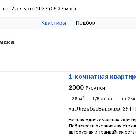
пт, 7 августа 11:37 (06:37 мск)
Квартиры
Подбор
имске
1-комнатная квартир
2000
₽/сутки
2
38 м
1/5 этаж
до 2 ч
ул. Дружбы Народов, 36
| 
Уютная однокомнатная кварти
Поблизости охраняемая стоянк
автобусная и трамвайная остан