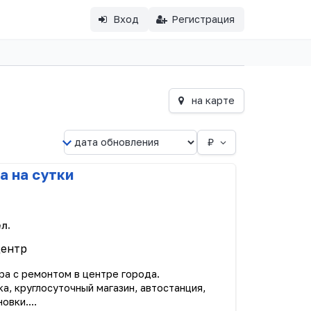
Вход
Регистрация
на карте
₽
а на сутки
ел.
Центр
ра с ремонтом в центре города.
а, круглосуточный магазин, автостанция,
овки....