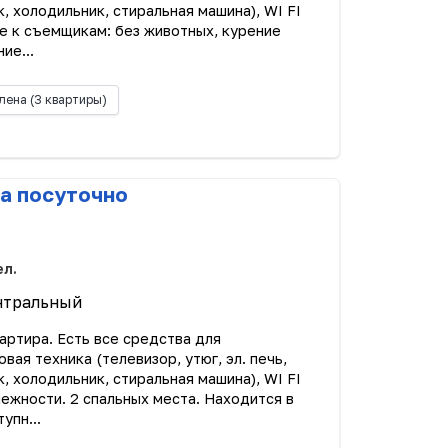
к, холодильник, стиральная машина), WI FI
е к съемщикам: без животных, курение
ие...
лена
(3 квартиры)
а посуточно
ел.
нтральный
артира. Есть все средства для
ая техника (телевизор, утюг, эл. печь,
к, холодильник, стиральная машина), WI FI
ежности. 2 спальных места. Находится в
упн...