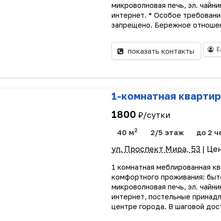
микроволновая печь, эл. чайни
интернет. * Особое требовани
запрещено. Бережное отношен
Е
показать контакты
1-комнатная квартир
1800
₽/сутки
2
40 м
2/5 этаж
до 2 ч
ул. Проспект Мира, 53
| Це
1 комнатная меблированная кв
комфортного проживания: бытов
микроволновая печь, эл. чайни
интернет, постельные принадл
центре города. В шаговой дост