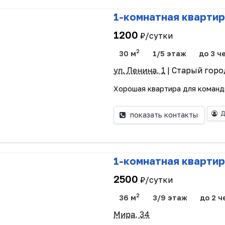
1-комнатная квартир
1200
₽/сутки
2
30 м
1/5 этаж
до 3 ч
ул. Ленина, 1
| Старый горо
Хорошая квартира для команди
Д
показать контакты
1-комнатная квартир
2500
₽/сутки
2
36 м
3/9 этаж
до 2 ч
Мира, 34