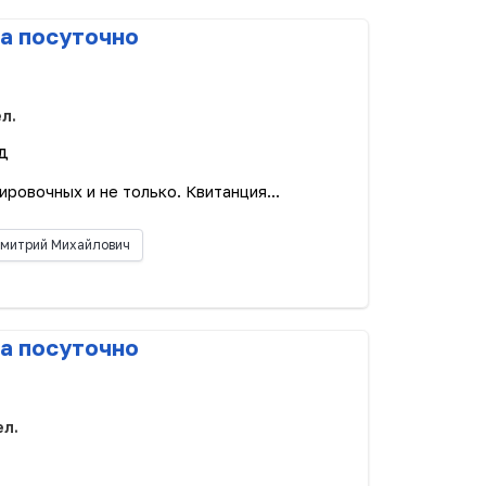
а посуточно
ел.
д
ровочных и не только. Квитанция...
митрий Михайлович
а посуточно
ел.