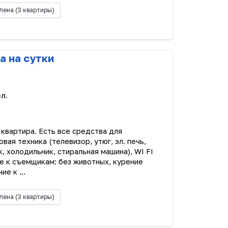
лена
(3 квартиры)
а на сутки
ел.
 квартира. Есть все средства для
ая техника (телевизор, утюг, эл. печь,
к, холодильник, стиральная машина), WI FI
е к съемщикам: без животных, курение
е к ...
лена
(3 квартиры)