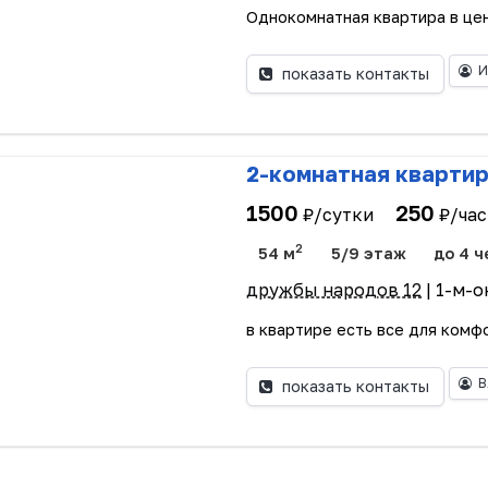
Однокомнатная квартира в цен
И
показать контакты
2-комнатная квартир
1500
250
₽/сутки
₽/час
2
54 м
5/9 этаж
до 4 ч
дружбы народов 12
| 1-м-о
в квартире есть все для комфо
В
показать контакты