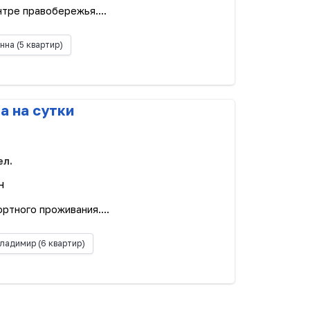
тре правобережья....
нна
(5 квартир)
а на сутки
ел.
н
ртного проживания....
ладимир
(6 квартир)