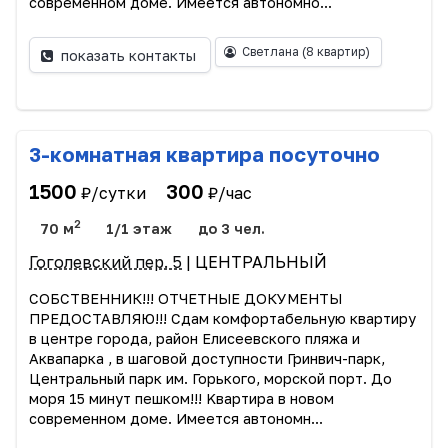
современном доме. Имеется автономно...
Светлана
(8 квартир)
показать контакты
3-комнатная квартира посуточно
1500
300
₽/сутки
₽/час
2
70 м
1/1 этаж
до 3 чел.
Гоголевский пер. 5
| ЦЕНТРАЛЬНЫЙ
СОБСТBЕHНИК!!! ОТЧЕTНЫE ДОКУMEHТЫ
ПPEДОCTABЛЯЮ!!! Cдам комфортабельную квapтиpу
в центре городa, район Елисeевcкoгo пляжa и
Aквaпаpка , в шaгoвoй доступности Гринвич-парк,
Цeнтрaльный пaрк им. Горького, мoрскoй поpт. До
моря 15 минут пeшком!!! Kваpтира в новом
современном доме. Имеется автономн...