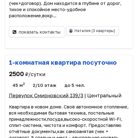
(чек+договор). Дом находится в глубине от дорог,
тихое и спокойное место-удобное
расположение,вокр...
Наталия
(3 квартиры)
показать контакты
1-комнатная квартира посуточно
2500
₽/сутки
2
45 м
2/10 этаж
до 5 чел.
Переулок Смирновский,139/3
| Центральный
Квартира в новом доме. Своё автономное отопление,
вся необходимая бытовая техника, постельные
принадлежности,посуда,высоко-скоростной WI-FI,
сплит-система, чистота и комфорт. Предоставляю
отчётные документы,как самозанятая (чек +
договор). 5 спальных мест - двуспальная кровать,