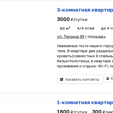
3-комнатная квартир
3000
₽/сутки
2
60 м
4/4 этаж
до 4 ч
ул. Ленина 99
| площадь
Уважаемые гости нашего горо
типа. В квартире две раздель
кровать(совместных 8 спальны
белье+полотенца, в квартире 
проживания и отдыха- WI-FI, пе
Ю
показать контакты
1-комнатная квартир
1800
300
₽/сутки
₽/ча