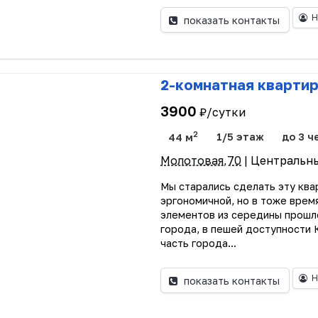
Н
показать контакты
2-комнатная кварти
3900
₽/сутки
2
44 м
1/5 этаж
до 3 ч
Молотовая,70
| Центральн
Мы старались сделать эту ква
эргономичной, но в тоже врем
элементов из середины прошло
города, в пешей доступности
часть города...
Н
показать контакты