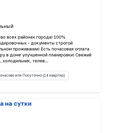
с
льный
 всех районах города! 100%
ндировочных - документы строгой
льном проживании! Есть почасовая оплата
ру в доме улучшенной планировки! Свежий
 холодильник, телев...
очасово или Посуточно
(14 квартир)
а на сутки