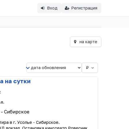
Вход
Регистрация
на карте
₽
а на сутки
с
ел.
 - Сибирское
ира в г. Усолье - Сибирское.
Д вокзал. Остановка кинотеатр Ровесник.