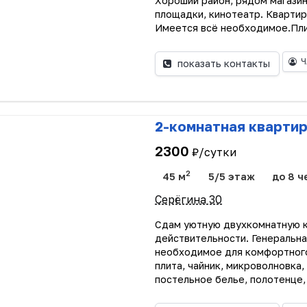
Хороший район, рядом магазин
площадки, кинотеатр. Квартир
Имеется всё необходимое.Плит
Ч
показать контакты
2-комнатная квартир
2300
₽/сутки
2
45 м
5/5 этаж
до 8 ч
Серёгина 30
Сдам уютную двухкомнатную к
действительности. Генеральная
необходимое для комфортного
плита, чайник, микроволновка,
постельное белье, полотенце, 