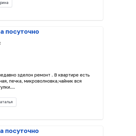
рина
ра посуточно
с
недавно зделон ремонт . В квартире есть
ная, печка, микроволновка,чайник вся
лки....
аталья
а посуточно