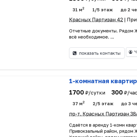
2
31 м
1/5 этаж
до 2 че
Красных Партизан 42
| Пр
Отчетные документы. Рядом Ж
всё необходимое. ...
Ч
показать контакты
1-комнатная квартир
1700
300
₽/сутки
₽/ча
2
37 м
2/5 этаж
до 3 ч
пр-т. Красных Партизан 38
Сдаётся в аренду 1-комн кварт
Привокзальный район, рядом Ж