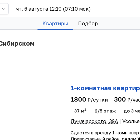
чт, 6 августа 12:10 (07:10 мск)
Квартиры
Подбор
-Сибирском
1-комнатная квартир
1800
300
₽/сутки
₽/ча
2
37 м
2/5 этаж
до 3 ч
Луначарского, 39А
| Усолье
Сдаётся в аренду 1-комн кварт
Привокзальный район, рядом Ж