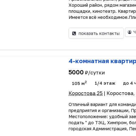
Хороший район, рядом магазин
площадки, кинотеатр. Квартир
Имеется всё необходимое.Плит
Ч
показать контакты
4-комнатная кварти
5000
₽/сутки
2
105 м
1/4 этаж
до 4 
Коростова,25
| Коростова,
Отличный вариант для команд
предприятия и организации, 
Местоположение: удобный заез
подать " до ТЭЦ, Химпром, бо
городская Администрация, Пен