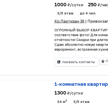
1000
250
₽/сутки
₽/ча
3/5 этаж
до 4 чел.
Кр.Партизан 36
| Привокза
ОГРОМНЫЙ ВЫБОР КВАРТИР во
соответствие фото! Для кома
отчётности! Скидки при длите
Сдаю абсолютно новую кварти
евроремонт, встроенная кухня,
П
показать контакты
1-комнатная квартир
1300
₽/сутки
2
34 м
3/5 этаж