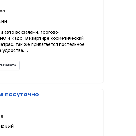
с
ел.
вин
и авто вокзалами, торгово-
ИО и Кадо. В квартире косметический
матрас, так же прилагается постельное
 удобства....
лизавета
а посуточно
ел.
нский