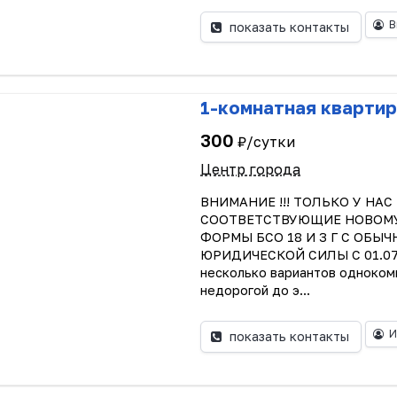
В
показать контакты
1-комнатная квартир
300
₽/сутки
Центр города
ВНИМАНИЕ !!! ТОЛЬКО У НА
СООТВЕТСТВУЮЩИЕ НОВОМУ З
ФОРМЫ БСО 18 И 3 Г С ОБ
ЮРИДИЧЕСКОЙ СИЛЫ С 01.07.2
несколько вариантов одноком
недорогой до э...
И
показать контакты