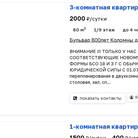
3-комнатная квартир
2000
₽/сутки
2
80 м
1/9 этаж
до 4 ч
Бульвар 800лет Коломны д.
ВНИМАНИЕ !!! ТОЛЬКО У НА
СООТВЕТСТВУЮЩИЕ НОВОМУ З
ФОРМЫ БСО 18 И 3 Г С ОБ
ЮРИДИЧЕСКОЙ СИЛЫ С 01.07.20
перепланированая в двухкомна
столовая, зал, сп...
В
показать контакты
1-комнатная квартир
1500
400