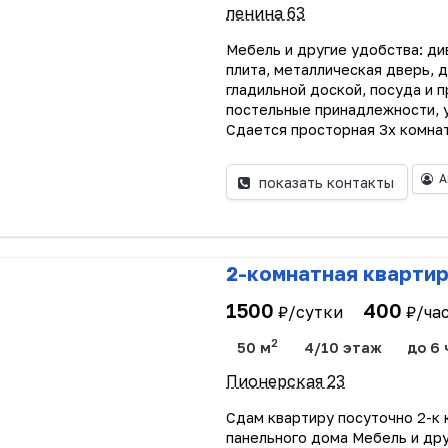
ленина 63
Мебель и другие удобства: див
плита, металлическая дверь, 
гладильной доской, посуда и 
постельные принадлежности, 
Сдается просторная 3х комнатн
А
показать контакты
2-комнатная квартир
1500
400
₽/сутки
₽/ча
2
50 м
4/10 этаж
до 6 
Пионерская 23
Сдам квартиру посуточно 2-к 
панельного дома Мебель и дру