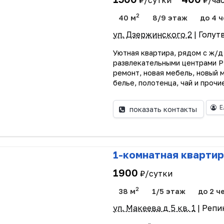
₽/сутки
₽/ча
2
40 м
8/9 этаж
до 4 ч
ул. Дзержинского 2
| Голут
Уютная квартира, рядом с ж/д 
развлекательными центрами Р
ремонт, новая мебель, новый 
белье, полотенца, чай и прочие
Е
показать контакты
1-комнатная квартир
1900
₽/сутки
2
38 м
1/5 этаж
до 2 ч
ул. Макеева д 5 кв. 1
| Репи