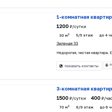
1-комнатная квартир
1200
₽/сутки
2
30 м
5/5 этаж
до 4 ч
Зеленая 33
Недорогая, чистая квартира. Е
Р
показать контакты
3-комнатная кварти
1500
400
₽/сутки
₽/ча
2
70 м
6/9 этаж
до 6 ч