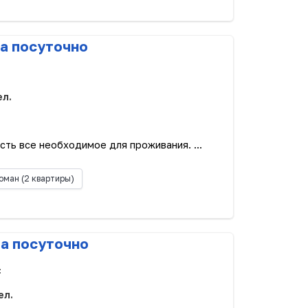
а посуточно
ел.
сть все необходимое для проживания. ...
оман
(2 квартиры)
ра посуточно
с
ел.