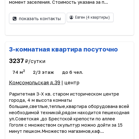
момент заселения. Стоимость указана за п...
Евген
(4 квартиры)
показать контакты
3-комнатная квартира посуточно
3237
₽/сутки
2
74 м
2/3 этаж
до 6 чел.
Комсомольская д.39
| центр
Раритетная 3-Х кв. старом историческом центре
города, 4 м высота комнаты
большие,светлые,теплые,квартира оборудована всей
необходимой техникой,рядом находится пешеходная
ул.Советская ,до Брестской крепости по аллее
Гоголя с множеством скульптур можно дойти за 15
минут пешком.Множество магазинов,каф...