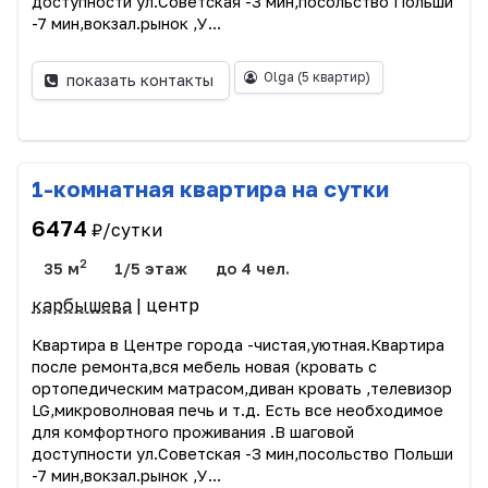
доступности ул.Советская -3 мин,посольство Польши
-7 мин,вокзал.рынок ,У...
Olga
(5 квартир)
показать контакты
1-комнатная квартира на сутки
6474
₽/сутки
2
35 м
1/5 этаж
до 4 чел.
карбышева
| центр
Квартира в Центре города -чистая,уютная.Квартира
после ремонта,вся мебель новая (кровать с
ортопедическим матрасом,диван кровать ,телевизор
LG,микроволновая печь и т.д. Есть все необходимое
для комфортного проживания .В шаговой
доступности ул.Советская -3 мин,посольство Польши
-7 мин,вокзал.рынок ,У...