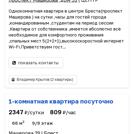
проспект Машерова ,дом 53
| ЦЕНТР
Однокомнатная квартира в центре Бреста(проспект
Машерова ) на сутки ,часы для гостей города
,командированным ,студентам на период сессии
.Квартира от собственника ,имеется абсолютно всё
необходимое для комфортного проживания
,спальных мест 5(2+2+1),высокоскоростной интернет
Wi-Fi.Приветствуем гост...
показать контакты
Владимир Крылов
(2 квартиры)
1-комнатная квартира посуточно
2347
809
₽/сутки
₽/час
2
66 м
9/9 этаж
Машерова 39
| Брест