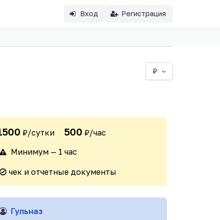
Вход
Регистрация
₽
1500
500
₽/сутки
₽/час
Минимум — 1 час
чек и отчетные документы
Гульназ