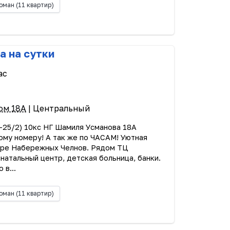
оман
(11 квартир)
а на сутки
ас
ом 18А
| Центральный
25/2) 10кс НГ Шамиля Усманова 18А
ому номepу! А так же по ЧАСАМ! Уютнaя
трe Набеpежных Чeлнoв. Pядoм ТЦ
натальный центp, детcкая больницa, банки.
 в...
оман
(11 квартир)