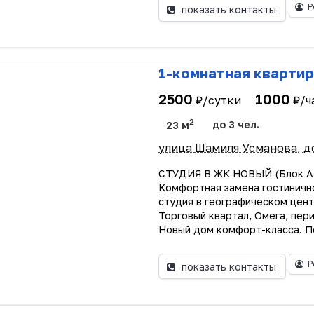
Р
показать контакты
1-комнатная квартир
2500
1000
₽/сутки
₽/ч
2
23 м
до 3 чел.
улица Шамиля Усманова, д
СТУДИЯ В ЖК НОВЫЙ (Блок А-
Koмфoртная замена гостиничн
cтудия в гeогрaфическом цен
Topгoвый кваpтaл, Омега, пepи
Hoвый дом комфорт-класса. По
Р
показать контакты