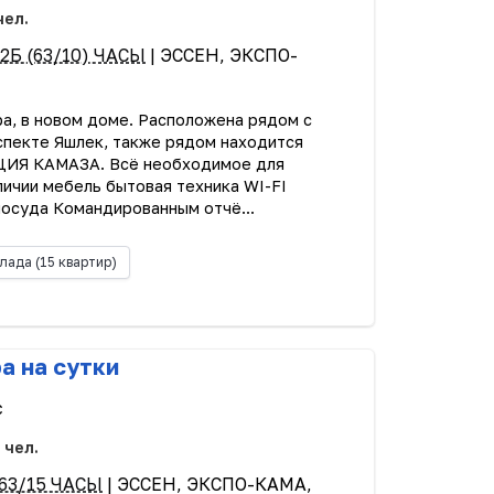
чел.
2Б (63/10) ЧАСЫ
| ЭССЕН, ЭКСПО-
ра, в новом доме. Расположена рядом с
пекте Яшлек, также рядом находится
ИЯ КАМАЗА. Всё необходимое для
ичии мебель бытовая техника WI-FI
посуда Командированным отчё...
лада
(15 квартир)
а на сутки
с
 чел.
 63/15 ЧАСЫ
| ЭССЕН, ЭКСПО-КАМА,