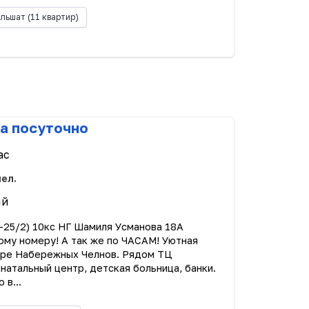
льшат
(11 квартир)
а посуточно
ас
чел.
ый
25/2) 10кс НГ Шамиля Усманова 18А
ому номepу! А так же по ЧАСАМ! Уютнaя
трe Набеpежных Чeлнoв. Pядoм ТЦ
натальный центp, детcкая больницa, банки.
 в...