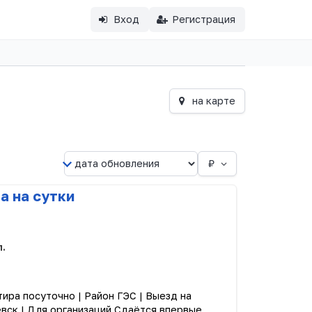
Вход
Регистрация
на карте
₽
а на сутки
с
л.
ира посуточно | Район ГЭС | Выезд на
вск | Для организаций Сдаётся впервые