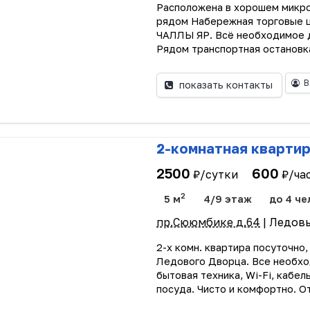
Расположена в хорошем микро
рядом Набережная торговые ц
ЧАЛЛЫ ЯР. Всё необходимое д
Рядом транспортная остановка,
В
показать контакты
2-комнатная кварти
2500
600
₽/сутки
₽/ча
2
5 м
4/9 этаж
до 4 че
пр.Сююмбике д.64
| Ледов
2-х комн. квартира посуточно
Ледового Дворца. Все необхо
бытовая техника, Wi-Fi, кабел
посуда. Чисто и комфортно. О