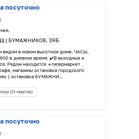
а посуточно
с
 чел.
49
| БУМАЖНИКОВ, ЗЯБ
м видом в новом высотном доме. ЧАСЫ,
600 в дневное время. ✔️В выходные и
ся. Рядом находится 🔹гипермаркет
афе, магазины остановка городского
иях ( остановка БУМАЖНИ...
лада
(15 квартир)
а посуточно
с