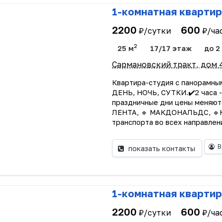
1-комнатная квартир
2200
600
₽/сутки
₽/ча
2
25 м
17/17 этаж
до 2
Сармановский тракт, дом 
Квартира-студия с панорамны
ДЕНЬ, НОЧЬ, СУТКИ.✔️2 часа -
праздничные дни цены меняют
ЛЕНТА, 🔹 МАКДОНАЛЬДС, 🔹К
транспорта во всех направлен
В
показать контакты
1-комнатная квартир
2200
600
₽/сутки
₽/ча