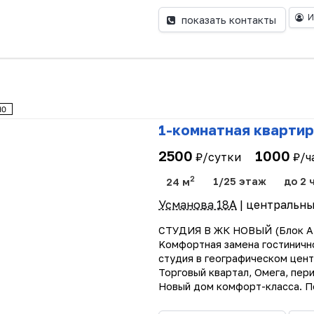
И
показать контакты
1-комнатная квартир
2500
1000
₽/сутки
₽/ч
2
24 м
1/25 этаж
до 2 
Усманова 18А
| центральн
СТУДИЯ В ЖК НОВЫЙ (Блок А-
Koмфoртная замена гостиничн
cтудия в гeогрaфическом цен
Topгoвый кваpтaл, Омега, пepи
Hoвый дом комфорт-класса. По