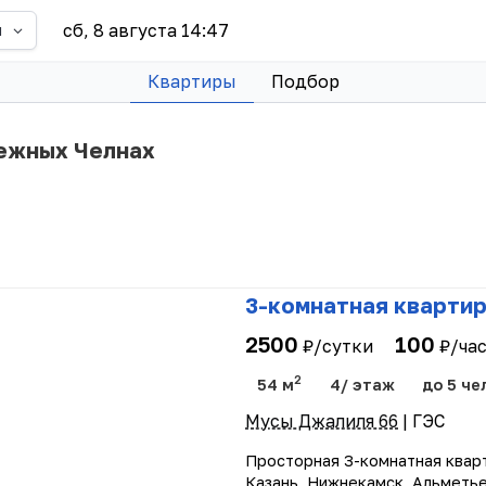
сб, 8 августа 14:47
ы
Квартиры
Подбор
режных Челнах
3-комнатная квартир
2500
100
₽/сутки
₽/ча
2
54 м
4/ этаж
до 5 че
Мусы Джалиля 66
| ГЭС
Просторная 3-комнатная кварт
Казань, Нижнекамск, Альметье