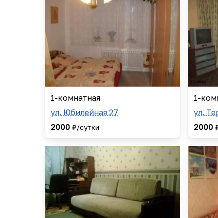
1-комнатная
1-ком
ул. Юбилейная 27
ул. Т
2000
2000
₽/сутки