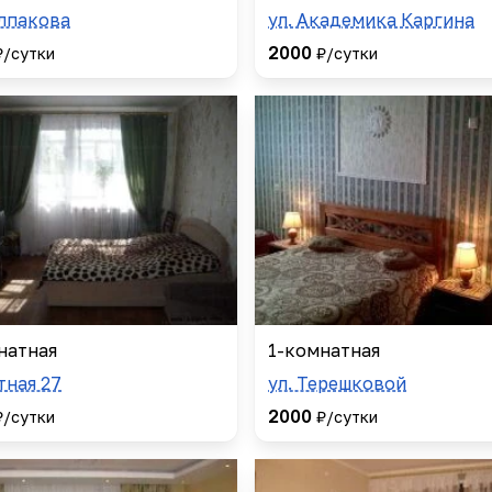
олпакова
ул. Академика Каргина
2000
₽/сутки
₽/сутки
натная
1-комнатная
тная 27
ул. Терешковой
2000
₽/сутки
₽/сутки