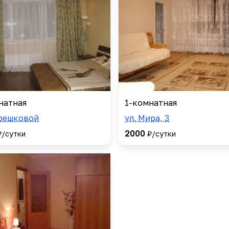
натная
1-комнатная
ерешковой
ул. Мира, 3
2000
₽/сутки
₽/сутки