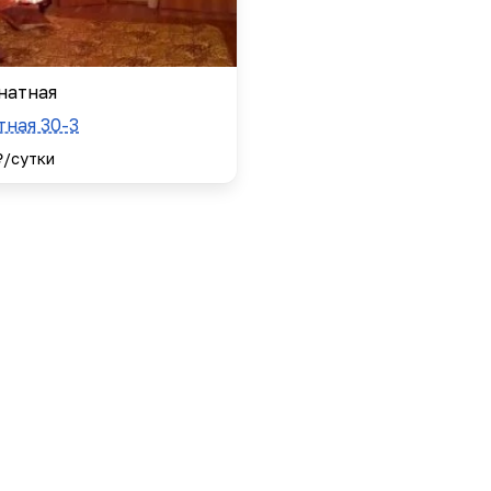
натная
тная 30-3
₽/сутки