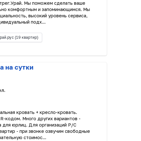
нтрег.Урай. Мы поможем сделать ваше
льно комфортным и запоминающимся. Мы
циальность, высокий уровень сервиса,
ивидуальный подх...
рай.рус
(19 квартир)
а на сутки
ел.
альная кровать + кресло-кровать.
R-кодом. Много других вариантов -
 для юрлиц. Для организаций Р/С
вартир - при звонке озвучим свободные
чательную стоимос...