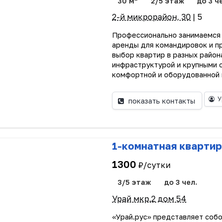
30 м
2/5 этаж
до 3 ч
2-й микрорайон, 30
| 5
Профессионально занимаемся
аренды для командировок и п
выбор квартир в разных район
инфраструктурой и крупными 
комфортной и оборудованной 
У
показать контакты
1-комнатная квартир
1300
₽/сутки
3/5 этаж
до 3 чел.
Урай мкр.2 дом 54
«Урай.рус» представляет соб