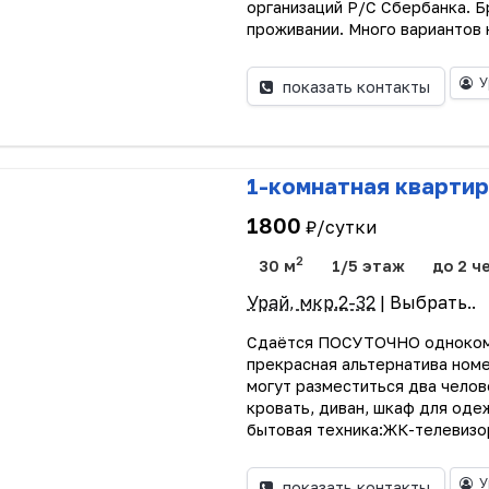
организаций Р/С Сбербанка. 
проживании. Много вариантов к
У
показать контакты
1-комнатная квартир
1800
₽/сутки
2
30 м
1/5 этаж
до 2 ч
Урай, мкр.2-32
| Выбрать..
Сдаётся ПОСУТОЧНО однокомна
прекрасная альтернатива номе
могут разместиться два челов
кровать, диван, шкаф для оде
бытовая техника:ЖК-телевизор
У
показать контакты