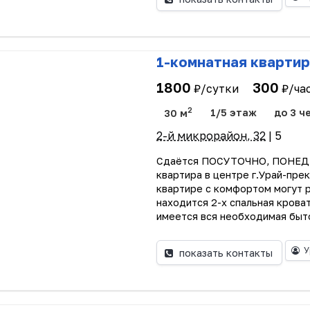
1-комнатная квартир
1800
300
₽/сутки
₽/ча
2
30 м
1/5 этаж
до 3 ч
2-й микрорайон, 32
| 5
Сдаётся ПОСУТОЧНО, ПОНЕД
квартира в центре г.Урай-пре
квартире с комфортом могут р
находится 2-х спальная крова
имеется вся необходимая быто
У
показать контакты