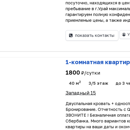
посуточно, находящихся в це
пребывание в г.Урай максима
гарантируем полную конфиден
приемлемые цены, а также инд
У
показать контакты
1-комнатная квартир
1800
₽/сутки
2
40 м
3/5 этаж
до 3 ч
Западный 15
Двуспальная кровать + односп
Бронирование. Отчетность с Q
ЗВОНИТЕ ! Безналичная оплата
Сбербанка. Много вариантов к
квартиры на ваши даты и окон