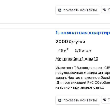
У
показать контакты
1-комнатная квартир
2000
₽/сутки
2
45 м
3/5 этаж
Микрорайон 1 дом 10
Имеется : ТВ,холодильник ,СВ
посудомоечная машина ,интерн
диван. Чистое глаженное бел
.Для организаций Р/С Сбербан
квартир - при звонке озву...
Т
показать контакты