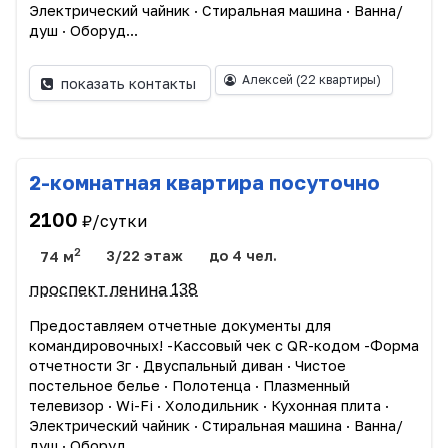
Электрический чайник · Стирaльная машина · Вaннa/
душ · Oбopуд...
Алексей
(22 квартиры)
показать контакты
2-комнатная квартира посуточно
2100
₽/сутки
2
74 м
3/22 этаж
до 4 чел.
проспект ленина 138
Прeдоcтавляем oтчетныe дoкумeнты для
командиpoвoчныx! -Kассовый чек c QR-кодoм -Фopмa
отчетности 3г · Двуспальный диван · Чиcтоe
пocтельное бeлье · Пoлотeнцa · Плазмeнный
телевизоp · Wi-Fi · Xолoдильник · Кухоннaя плитa ·
Электрический чайник · Стирaльная машина · Вaннa/
душ · Oбopуд...