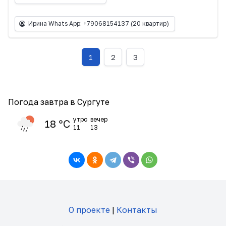
Ирина Whats App: +79068154137
(20 квартир)
1
2
3
Погода завтра в Сургуте
утро
вечер
18 ℃
11
13
О проекте
|
Контакты