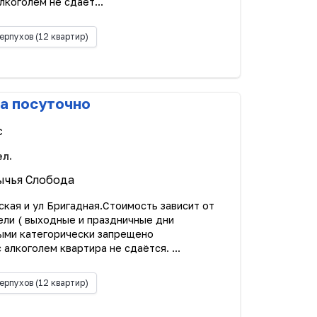
лкоголем не сдаёт...
ерпухов
(12 квартир)
а посуточно
с
ел.
ычья Слобода
ская и ул Бригадная.Стоимость зависит от
ели ( выходные и праздничные дни
ыми категорически запрещено
алкоголем квартира не сдаётся. ...
ерпухов
(12 квартир)