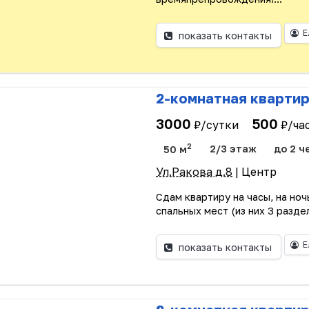
Е
показать контакты
2-комнатная кварти
3000
500
₽/сутки
₽/ча
2
50 м
2/3 этаж
до 2 ч
Ул.Ракова д.8
| Центр
Сдам квартиру на часы, на ночь
спальных мест (из них 3 раздел
Е
показать контакты