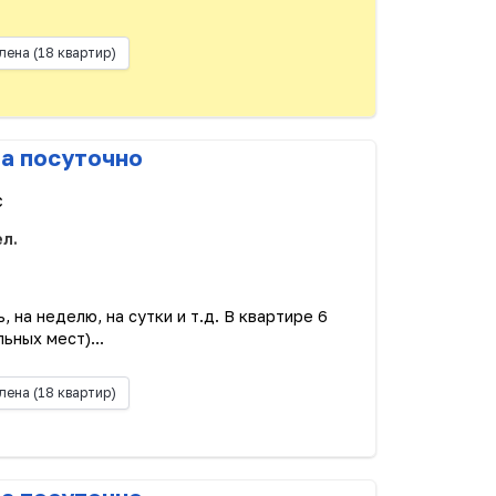
лена
(18 квартир)
ра посуточно
с
ел.
, на неделю, на сутки и т.д. В квартире 6
ьных мест)...
лена
(18 квартир)