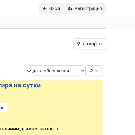
Вход
Регистрация
на карте
₽
ира на сутки
с
ел.
бходимым для комфортного