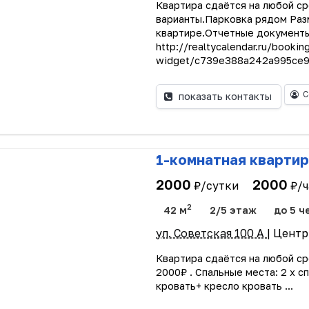
Квартира сдаётся на любой сро
варианты.Парковка рядом Раз
квартире.Отчетные документ
http://realtycalendar.ru/bookin
widget/c739e388a242a995ce9
С
показать контакты
1-комнатная квартир
2000
2000
₽/сутки
₽/ч
2
42 м
2/5 этаж
до 5 ч
ул. Советская 100 А
| Цент
Квартира сдаётся на любой с
2000₽ . Спальные места: 2 х с
кровать+ кресло кровать ...