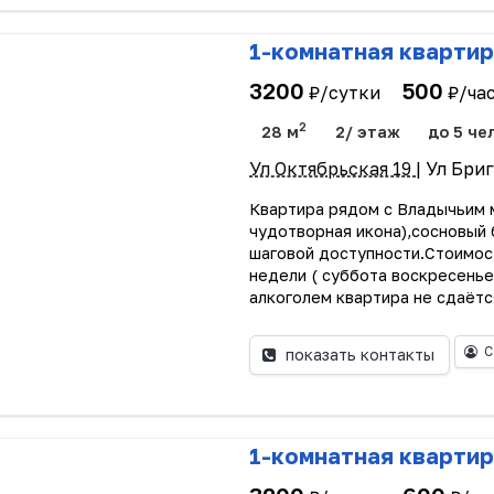
1-комнатная квартир
3200
500
₽/сутки
₽/ча
2
28 м
2/ этаж
до 5 чел
Ул Октябрьская 19
| Ул Бри
Квартира рядом с Владычьим 
чудотворная икона),сосновый 
шаговой доступности.Стоимост
недели ( суббота воскресенье
алкоголем квартира не сдаётс
С
показать контакты
1-комнатная квартир