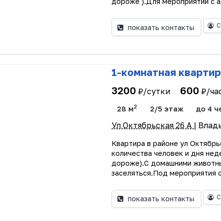
дороже ).Для мероприятий с а
С
показать контакты
1-комнатная квартир
3200
600
₽/сутки
₽/ча
2
28 м
2/5 этаж
до 4 ч
Ул Октябрьская 26 А
| Влад
Квартира в районе ул Октябрь
количества человек и дня нед
дороже).С домашними животн
заселяться.Под мероприятия с 
С
показать контакты