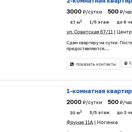
2-комнатная кварти
3000
500
₽/сутки
₽/ча
2
47 м
1/5 этаж
до 6 ч
ул. Советская 67/11
| Центр
Сдам квартиру на сутки. Пост
предоставляются....
Е
показать контакты
1-комнатная квартир
2000
500
₽/сутки
₽/ча
2
30 м
5/5 этаж
до 3 ч
Фрунзе 11А
| Ногинка