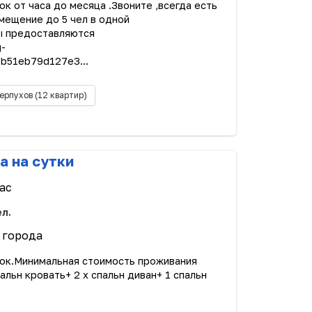
к от часа до месяца .Звоните ,всегда есть
мещение до 5 чел в одной
ы предоставляются
g-
b51eb79d127e3...
ерпухов
(12 квартир)
а на сутки
ас
ел.
р города
рок.Минимальная стоимость проживания
пальн кровать+ 2 х спальн диван+ 1 спальн