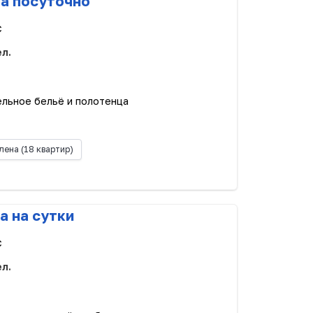
ра посуточно
с
ел.
ельное бельё и полотенца
лена
(18 квартир)
а на сутки
с
ел.