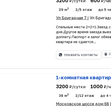
3200
600
₽/сутки
₽/ча
2
29 м
2/5 этаж
до 5 ч
Ул Бригадная 7
| Ул Бригад
Спальные места 2+2+1.Заезд с
дня.Другое время заезда выез
доплату.Паспорт и залог обяз
квартира не сдается...
С
показать контакты
1-комнатная квартир
3200
1000
₽/сутки
₽/ч
2
38 м
2/12 этаж
до 4 
Московское шоссе дом 68