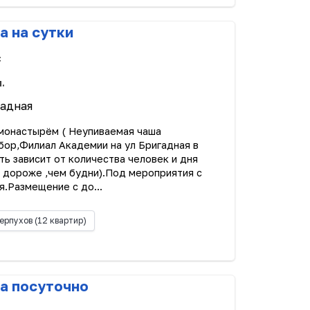
а на сутки
с
.
гадная
монастырём ( Неупиваемая чаша
бор,Филиал Академии на ул Бригадная в
ь зависит от количества человек и дня
 дороже ,чем будни).Под мероприятия с
я.Размещение с до...
ерпухов
(12 квартир)
а посуточно