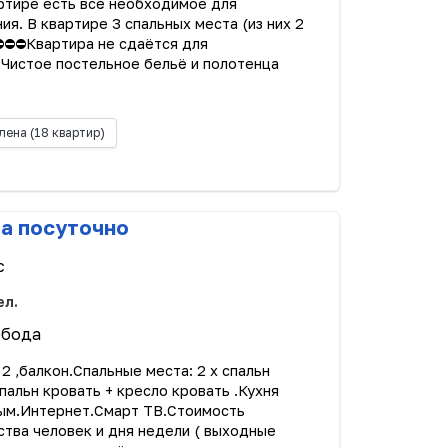
артире есть всё необходимое для
. В квартире 3 спальных места (из них 2
 ⛔⛔⛔Квартира не сдаётся для
 Чистое постельное бельё и полотенца
лена
(18 квартир)
ра посуточно
с
ел.
обода
2 ,балкон.Спальные места: 2 х спальн
спальн кровать + кресло кровать .Кухня
ым.Интернет.Смарт ТВ.Стоимость
ства человек и дня недели ( выходные