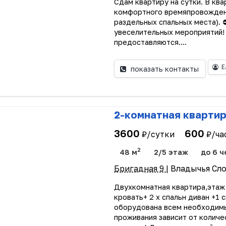
Сдам квартиру на сутки. В кв
комфортного времяпровождения
раздельных спальных места).
увеселительных мероприятий!
предоставляются....
Е
показать контакты
2-комнатная кварти
3600
600
₽/сутки
₽/ча
2
48 м
2/5 этаж
до 6 ч
Бригадная 9
| Владычья Сл
Двухкомнатная квартира,этаж 
кровать+ 2 х спальн диван +1 
оборудована всем необходим
проживания зависит от количе