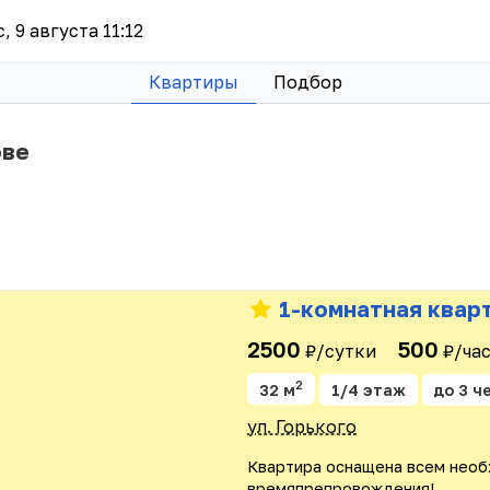
с, 9 августа 11:12
Квартиры
Подбор
ове
1-комнатная кварт
2500
500
₽/сутки
₽/ча
2
32 м
1/4 этаж
до 3 ч
ул. Горького
Квартира оснащена всем нео
времяпрепровождения!...