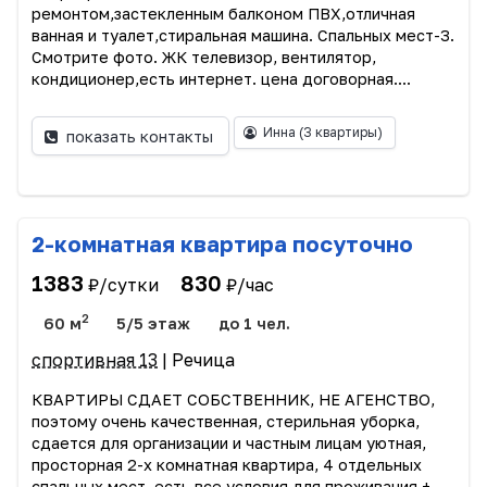
ремонтом,застекленным балконом ПВХ,отличная
ванная и туалет,стиральная машина. Спальных мест-3.
Смотрите фото. ЖК телевизор, вентилятор,
кондиционер,есть интернет. цена договорная....
Инна
(3 квартиры)
показать контакты
2-комнатная квартира посуточно
1383
830
₽/сутки
₽/час
2
60 м
5/5 этаж
до 1 чел.
спортивная 13
| Речица
КВАРТИРЫ СДАЕТ СОБСТВЕННИК, НЕ АГЕНСТВО,
поэтому очень качественная, стерильная уборка,
сдается для организации и частным лицам уютная,
просторная 2-х комнатная квартира, 4 отдельных
спальных мест, есть все условия для проживания +