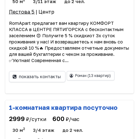
50 м
3/11 этаж
до 2 чел.
Пестова 5
| Центр
RomApart предлагает вам квартиру КОМФОРТ
КЛАССА в ЦЕНТРЕ ПЯТИГОРСКА с бесконтактным
заселением 😍 Получите 5 % скидкиот 3х суток
проживания у нас! И возвращаетесь к нам вновь со
скидкой 10 %🔥 Предоставляем отчетные документы
для вашей бухгалтерии с чеком за проживание.
✅Уютная! Современная с...
Роман
(13 квартир)
показать контакты
1-комнатная квартира посуточно
2999
600
₽/сутки
₽/час
2
30 м
3/4 этаж
до 2 чел.