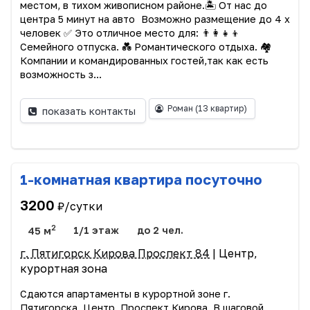
местом, в тихом живописном районе.🏝️ От нас до
центра 5 минут на авто Возможно размещение до 4 х
человек ✅ Это отличное место для: 👨‍👩‍👧‍👦
Семейного отпуска. 💑 Романтического отдыха. 🏘️
Компании и командированных гостей,так как есть
возможность з...
Роман
(13 квартир)
показать контакты
1-комнатная квартира посуточно
3200
₽/сутки
2
45 м
1/1 этаж
до 2 чел.
г. Пятигорск Кирова Проспект 84
| Центр,
курортная зона
Сдаются апартаменты в курортной зоне г.
Пятигорска. Центр. Проспект Кирова. В шаговой