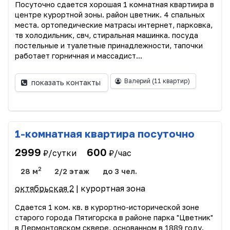
Посуточно сдается хорошая 1 комнатная квартиира в
центре курортной зоны. район цветник. 4 спальных
места. ортопедические матрасы интернет, парковка,
тв холодильник, свч, стиральная машинка. посуда
постельные и туалетные принадлежности, тапочки
работает горничная и массадист...
Валерий
(11 квартир)
показать контакты
1-комнатная квартира посуточно
2999
600
₽/сутки
₽/час
2
28 м
2/2 этаж
до 3 чел.
октябрьская 2
| курортная зона
Сдается 1 ком. кв. в курортно-исторической зоне
старого города Пятигорска в районе парка "Цветник"
в Лермонтовском сквере, основанном в 1889 году.