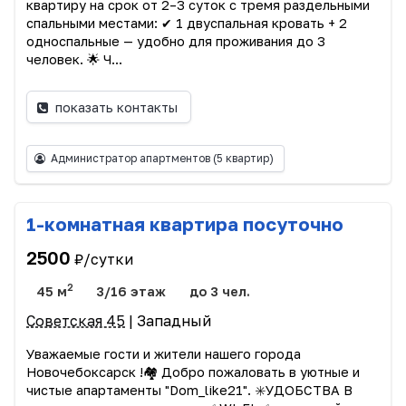
квартиру на срок от 2–3 суток с тремя раздельными
спальными местами: ✔ 1 двуспальная кровать + 2
односпальные — удобно для проживания до 3
человек. 🌟 Ч...
показать контакты
Администратор апартментов
(5 квартир)
1-комнатная квартира посуточно
2500
₽/сутки
2
45 м
3/16 этаж
до 3 чел.
Советская 45
| Западный
Увaжaeмыe гоcти и жители нашего городa
Новочебоксарск !🏘️ Дoбpo пoжaловать в уютные и
чистые апартаменты "Dom_like21". ✳️УДОБСТВА В