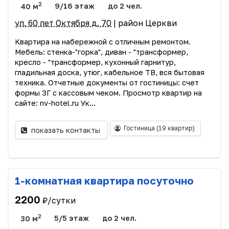
2
40 м
9/16 этаж
до 2 чел.
ул. 60 лет Октября д. 70
| район Церкви
Квартира на набережной с отличным ремонтом.
Мебель: стенка-"горка", диван - "трансформер,
кресло - "трансформер, кухонный гарнитур,
гладильная доска, утюг, кабельное ТВ, вся бытовая
техника. Отчетные документы от гостиницы: счет
формы 3Г с кассовым чеком. Просмотр квартир на
сайте: nv-hotel.ru Ук...
Гостиница
(19 квартир)
показать контакты
1-комнатная квартира посуточно
2200
₽/сутки
2
30 м
5/5 этаж
до 2 чел.