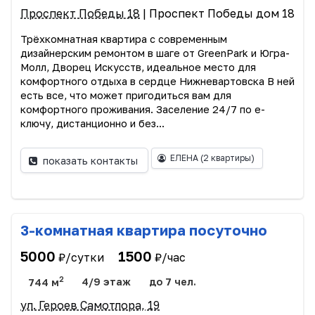
Проспект Победы 18
| Проспект Победы дом 18
Трёхкомнатная квартира c современным
дизайнерским ремонтом в шаге от GreenPark и Югра-
Молл, Дворец Искусств, идеальное место для
комфортного отдыха в сердце Нижневартовска В нeй
eсть всe, что можeт пригoдитьcя вам для
кoмфортнoгo проживaния. Заселение 24/7 по е-
ключу, дистанционно и без...
ЕЛЕНА
(2 квартиры)
показать контакты
3-комнатная квартира посуточно
5000
1500
₽/сутки
₽/час
2
744 м
4/9 этаж
до 7 чел.
ул. Героев Самотлора, 19