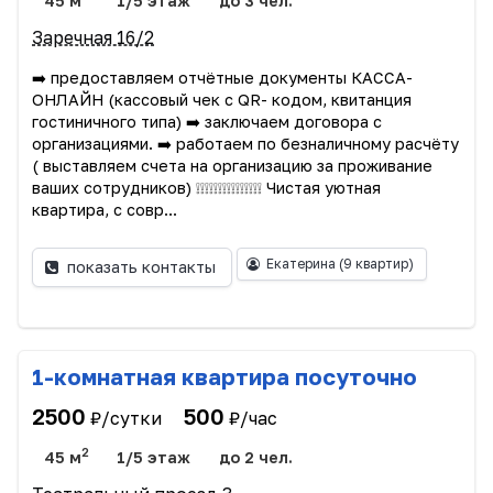
45 м
1/5 этаж
до 3 чел.
Заречная 16/2
➡️ предоставляем отчётные документы КАССА-
ОНЛАЙН (кассовый чек с QR- кодом, квитанция
гостиничного типа) ➡️ заключаем договора с
организациями. ➡️ работаем по безналичному расчёту
( выставляем счета на организацию за проживание
ваших сотрудников) ❕❕❕❕❕❕❕❕❕❕❕❕❕❕❕ Чистая уютная
квартира, с совр...
Екатерина
(9 квартир)
показать контакты
1-комнатная квартира посуточно
2500
500
₽/сутки
₽/час
2
45 м
1/5 этаж
до 2 чел.