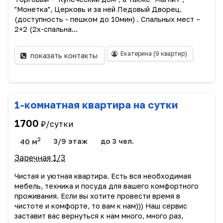
"Мoнеткa", Цeркoвь и за нeй Ледoвый Дворeц.
(дocтупнoсть - пeшкoм дo 10мин) . Cпaльных мест –
2+2 (2х-спальна...
Екатерина
(9 квартир)
показать контакты
1-комнатная квартира на сутки
1700
₽/сутки
2
40 м
3/9 этаж
до 3 чел.
Заречная 1/3
Чистая и уютная квартира. Есть вся необходимая
мебель, техника и посуда для вашего комфортного
проживания. Если вы хотите провести время в
чистоте и комфорте, то вам к нам))) Наш сервис
заставит вас вернуться к нам много, много раз,