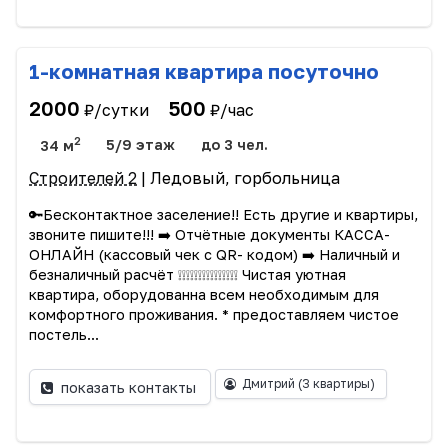
1-комнатная квартира посуточно
2000
500
₽/сутки
₽/час
2
34 м
5/9 этаж
до 3 чел.
Строителей 2
| Ледовый, горбольница
🔑Бесконтактное заселение!! Есть другие и квартиры,
звоните пишите!!! ➡️ Отчётные документы КАССА-
ОНЛАЙН (кассовый чек с QR- кодом) ➡️ Наличный и
безналичный расчёт ❕❕❕❕❕❕❕❕❕❕❕❕❕❕❕ Чистая уютная
квартира, оборудованна всем необходимым для
комфортного проживания. * предоставляем чистое
постель...
Дмитрий
(3 квартиры)
показать контакты