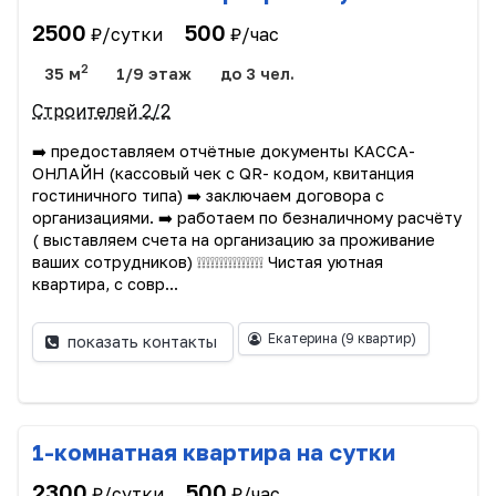
2500
500
₽/сутки
₽/час
2
35 м
1/9 этаж
до 3 чел.
Строителей 2/2
➡️ предоставляем отчётные документы КАССА-
ОНЛАЙН (кассовый чек с QR- кодом, квитанция
гостиничного типа) ➡️ заключаем договора с
организациями. ➡️ работаем по безналичному расчёту
( выставляем счета на организацию за проживание
ваших сотрудников) ❕❕❕❕❕❕❕❕❕❕❕❕❕❕❕ Чистая уютная
квартира, с совр...
Екатерина
(9 квартир)
показать контакты
1-комнатная квартира на сутки
2300
500
₽/сутки
₽/час