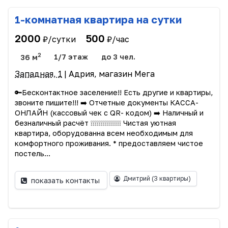
1-комнатная квартира на сутки
2000
500
₽/сутки
₽/час
2
36 м
1/7 этаж
до 3 чел.
Западная, 1
| Адрия, магазин Мега
🔑Бесконтактное заселение!! Есть другие и квартиры,
звоните пишите!!! ➡️ Отчетные документы КАССА-
ОНЛАЙН (кассовый чек с QR- кодом) ➡️ Наличный и
безналичный расчёт ❕❕❕❕❕❕❕❕❕❕❕❕❕❕❕ Чистая уютная
квартира, оборудованна всем необходимым для
комфортного проживания. * предоставляем чистое
постель...
Дмитрий
(3 квартиры)
показать контакты