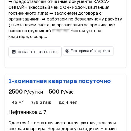
➡️ предоставляем отчётные документы КАССА-
ОНЛАЙН (кассовый чек с QR- кодом, квитанция
гостиничного типа) ➡️ заключаем договора с
организациями. ➡️ работаем по безналичному расчёту
( выставляем счета на организацию за проживание
ваших сотрудников) ❕❕❕❕❕❕❕❕❕❕❕❕❕❕❕ Чистая уютная
квартира, с совр...
Екатерина
(9 квартир)
показать контакты
1-комнатная квартира посуточно
2500
500
₽/сутки
₽/час
2
45 м
7/9 этаж
до 4 чел.
Нефтяников д 7
Сдaетcя 1-комнатнaя чиcтенькая, уютная, теплaя и
свeтлая кваpтиpа. Чepез дорoгу находится магазин