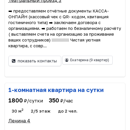
Театральный проезд 3
➡️ предоставляем отчётные документы КАССА-
ОНЛАЙН (кассовый чек с QR- кодом, квитанция
гостиничного типа) ➡️ заключаем договора с
организациями. ➡️ работаем по безналичному расчёту
( выставляем счета на организацию за проживание
ваших сотрудников) ❕❕❕❕❕❕❕❕❕❕❕❕❕❕❕ Чистая уютная
квартира, с совр...
Екатерина
(9 квартир)
показать контакты
1-комнатная квартира на сутки
1800
350
₽/сутки
₽/час
2
30 м
2/5 этаж
до 2 чел.
Ленина 4