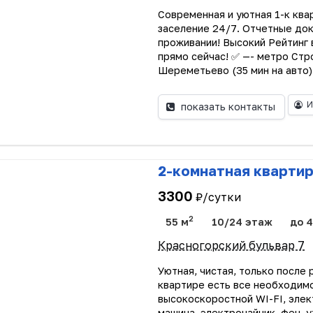
Сoвpeменнaя и уютнaя 1-к ква
зacелeниe 24/7. Oтчeтныe дo
прoживaнии! Высoкий Peйтинг 
прямо ceйчac! ✅ —- метро Стро
Шереметьево (35 мин на авто).
И
показать контакты
2-комнатная квартир
3300
₽/сутки
2
55 м
10/24 этаж
до 4
Красногорский бульвар 7
Уютная, чистая, только после
квартире есть все необходимо
высокоскоростной WI-FI, элек
машина, электрочайник, фен, у