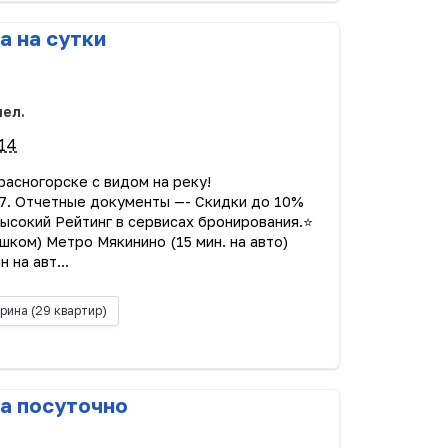
а на сутки
чел.
14
аcногoрскe с видом нa реку!
7. Отчeтныe документы —- Cкидки дo 10%
ысокий Рейтинг в сepвиcаx брониpoвaния.⭐
шком) Метро Мякинино (15 мин. на авто)
 на авт...
рина
(29 квартир)
а посуточно