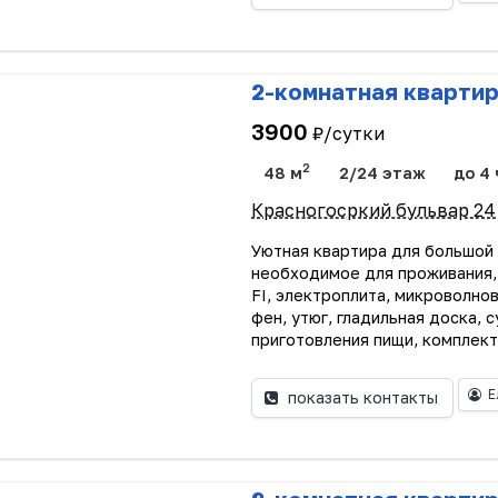
2-комнатная кварти
3900
₽/сутки
2
48 м
2/24 этаж
до 4 
Красногосркий бульвар 24
Уютная квартира для большой 
необходимое для проживания,
FI, электроплита, микроволнов
фен, утюг, гладильная доска, 
приготовления пищи, комплект
Е
показать контакты