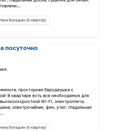
товлени...
лена Боладьян
(9 квартир)
ра посуточно
чел.
 ремонта, просторная Евродвушка с
ой! В квартире есть все необходимое для
 высокоскоростной WI-FI, электроплита,
ина, электрочайник, фен, утюг, гладильная
..
лена Боладьян
(9 квартир)