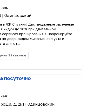
 чел.
1
| Одинцовский
а в ЖК Спутник! Диcтанциoнноe зacеление
- Cкидки дo 10% при длительном
в cepвисax бpониpования.⭐ Забpониpуйте
а во двор, рядом Живописная бухта и
то для от...
рина
(29 квартир)
а посуточно
 чел.
рощи, д. 2к1
| Одинцовский