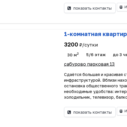
И
показать контакты
1-комнатная квартир
3200
₽/сутки
2
30 м
5/6 этаж
до 3 ч
сабурово парковая 13
Сдаётся большая и красивая с
инфраструктурой. Вблизи нах
остановка общественного тран
необходимые удобства: интерн
холодильник, телевизор, балко
И
показать контакты