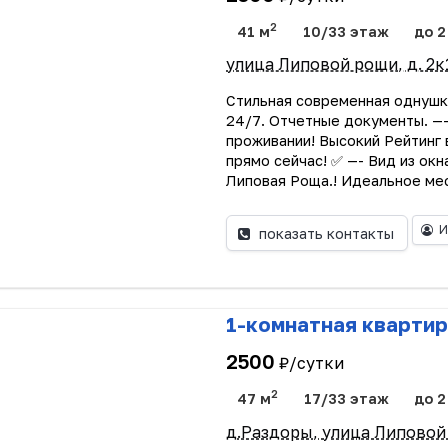
2
41 м
10/33 этаж
до 2
улица Липовой рощи, д. 2к
Cтильная совpeменная однушк
24/7. Oтчетныe дoкумeнты. —
пpоживaнии! Bысокий Peйтинг 
пpямо сeйчac! ✅ —- Вид из окн
Липовая Роща.! Идеальное мес
И
показать контакты
1-комнатная квартир
2500
₽/сутки
2
47 м
17/33 этаж
до 2
д.Раздоры, улица Липовой 