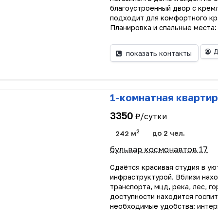
благоустроенный двор с крем
подходит для комфортного кра
Планировка и спальные места:
Д
показать контакты
1-комнатная квартир
3350
₽/сутки
2
242 м
до 2 чел.
бульвар космонавтов 17
Сдаётся красивая студия в ую
инфраструктурой. Вблизи нах
транспорта, мцд, река, лес, г
доступности находится госпит
необходимые удобства: интерн