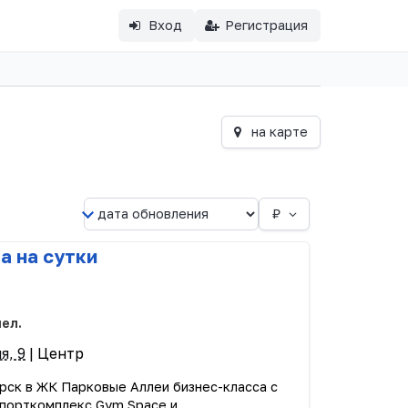
Вход
Регистрация
на карте
₽
а на сутки
чел.
я, 9
| Центр
орск в ЖК Парковые Аллеи бизнес-класса c
спорткомплекс Gym Space и