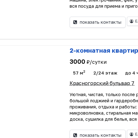
вся посуда для приема и приго
Е
показать контакты
2-комнатная кварти
3000
₽/сутки
2
57 м
2/24 этаж
до 4 
Красногорский бульвар 7
Уютная, чистая, только после
большой лоджией и гардеробн
проживания, отдыха и работы:
микроволновка, стиральная маш
доска, сушилка для белья, вся .
Е
показать контакты