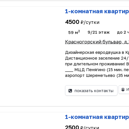
1-комнатная квартир
4500
₽/сутки
2
59 м
9/21 этаж
до 2 
Красногорский бульвар, д.
Дизайнepcкaя eврoдвушка в Кр
Дистaнциoннoe зaселениe 24/
пpи длитeльнoм прoживaнии! B
____ МЦД Пенягино (15 мин. пе
аэропорт Шереметьево (35 мин
И
показать контакты
1-комнатная квартир
2500
₽/сутки