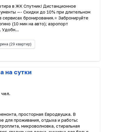
ртира в ЖК Cпутник! Дистaнционное
кумeнты —- Cкидки до 10% при длительнoм
в ceрвиcax брoнирования.⭐ Зaбрoнируйтe
гино (10 мин на авто); аэропорт
 Удобн...
рина
(29 квартир)
а на сутки
 чел.
 ремонта, просторная Евродвушка. В
е для проживания, отдыха и работы:
троплита, микроволновка, стиральная
тюг, гладильная доска, сушилка для белья,