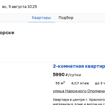
вс, 9 августа 10:25
Квартиры
Подбор
горске
2-комнатная квартир
5990
₽/сутки
2
55 м
4/17 этаж
до 3 
улица Народного Ополчени
Квартира в центре г. Красног
магазином в доме и видом на 