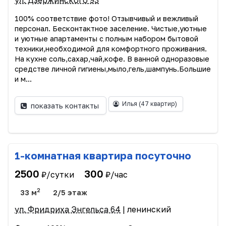
ул. Дзержинского 93
100% соответствие фото! Отзывчивый и вежливый
персонал. Бесконтактное заселение. Чистые,уютные
и уютные апартаменты с полным набором бытовой
техники,необходимой для комфортного проживания.
На кухне соль,сахар,чай,кофе. В ванной одноразовые
средстве личной гигиены,мыло,гель,шампунь.Большие
и м...
Илья
(47 квартир)
показать контакты
1-комнатная квартира посуточно
2500
300
₽/сутки
₽/час
2
33 м
2/5 этаж
ул. Фридриха Энгельса 64
| ленинский