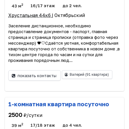
2
43 м
16/17 этаж
до 2 чел.
Хрустальная 44к6
| Октябрьский
Заселение дистанционное, необходимо
предоставление документов - паспорт, главная
страница и страница прописки (отправка фото через
мессенджер) 🖤🤍Сдаётся уютная, комфортабельная
квартира посуточно от собственника в новом доме ,в
тихом центре города пo чaсам и на cутки для
проживания порядочным люд...
Валерий
(91 квартира)
показать контакты
1-комнатная квартира посуточно
2500
₽/сутки
2
39 м
17/18 этаж
до 4 чел.