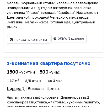
мебель ,журнальный столик, кабельное телевидение
.холодильник и т .д Рядом автобусная остановка
,гостиница "Глазов" ,площадь "Свободы" Недалеко от
Центральной проходной Чепецкого мех.завода
.магазины, магазин-кафе Готовая еда, Центральный
рынок....
ОЛЬГА
(6 квартир)
показать контакты
1-комнатная квартира посуточно
1500
500
₽/сутки
₽/час
2
37 м
2/5 этаж
до 3 чел.
Кирова 7
| Вокзалы, Центр.
Чистая, тихая,газифицирована. Диван-кровать,2
кресла-кровати,стенка,ж/ столик, кухонный гарнитур,
каб. телевидение, холодильник .микроволновка,