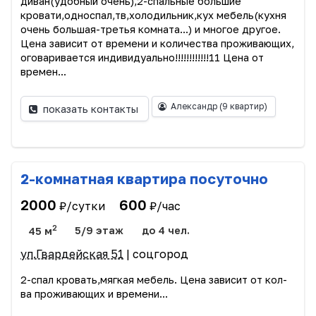
диван(удобный очень),2-спальные большие
кровати,односпал,тв,холодильник,кух мебель(кухня
очень большая-третья комната...) и многое другое.
Цена зависит от времени и количества проживающих,
оговаривается индивидуально!!!!!!!!!!!!11 Цена от
времен...
Александр
(9 квартир)
показать контакты
2-комнатная квартира посуточно
2000
600
₽/сутки
₽/час
2
45 м
5/9 этаж
до 4 чел.
ул.Гвардейская 51
| соцгород
2-спал кровать,мягкая мебель. Цена зависит от кол-
ва проживающих и времени...