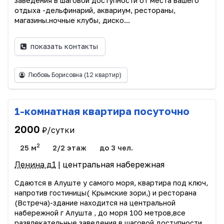
заведения в шаговой доступности от места вашего
отдыха -дельфинарий, аквариум, рестораны,
магазины.ночные клубы, диско...
показать контакты
Любовь Борисовна
(12 квартир)
1-комнатная квартира посуточно
2000
₽/сутки
2
25 м
2/2 этаж
до 3 чел.
Ленина д1
| центральная набережная
Сдаются в Алуште у самого моря, квартира под ключ,
напротив гостиницы( Крымские зори,) и ресторана
(Встреча)-здание находится на центральной
набережной г Алушта , до моря 100 метров,все
развлекательные заведения в шаговой доступности