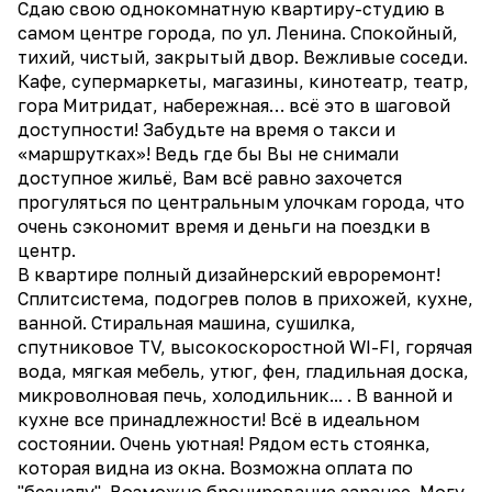
Сдаю свою однокомнатную квартиру-студию в
самом центре города, по ул. Ленина. Спокойный,
тихий, чистый, закрытый двор. Вежливые соседи.
Кафе, супермаркеты, магазины, кинотеатр, театр,
гора Митридат, набережная… всё это в шаговой
доступности! Забудьте на время о такси и
«маршрутках»! Ведь где бы Вы не снимали
доступное жильё, Вам всё равно захочется
прогуляться по центральным улочкам города, что
очень сэкономит время и деньги на поездки в
центр.
В квартире полный дизайнерский евроремонт!
Сплитсистема, подогрев полов в прихожей, кухне,
ванной. Стиральная машина, сушилка,
спутниковое TV, высокоскоростной WI-FI, горячая
вода, мягкая мебель, утюг, фен, гладильная доска,
микроволновая печь, холодильник... . В ванной и
кухне все принадлежности! Всё в идеальном
состоянии. Очень уютная! Рядом есть стоянка,
которая видна из окна. Возможна оплата по
"безналу". Возможно бронирование заранее. Могу