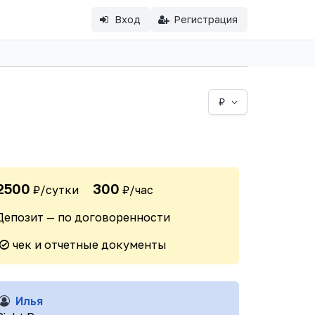
Вход
Регистрация
₽
2500
300
₽/сутки
₽/час
Депозит — по договоренности
чек и отчетные документы
Илья