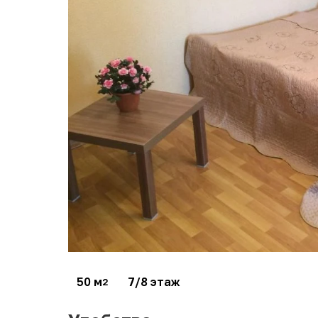
50 м
7/8 этаж
2