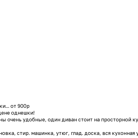
и... от 900р
цене однешки!
аны очень удобные, один диван стоит на просторной к
овка, стир. машинка, утюг, глад. доска, вся кухонная