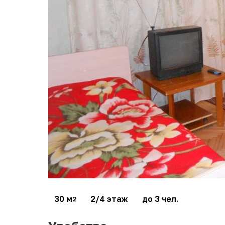
30 м
2/4 этаж
до 3 чел.
2