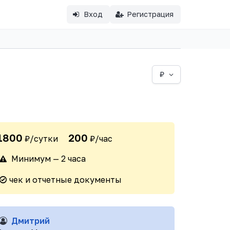
Вход
Регистрация
₽
1800
200
₽/сутки
₽/час
Минимум — 2 часа
чек и отчетные документы
Дмитрий