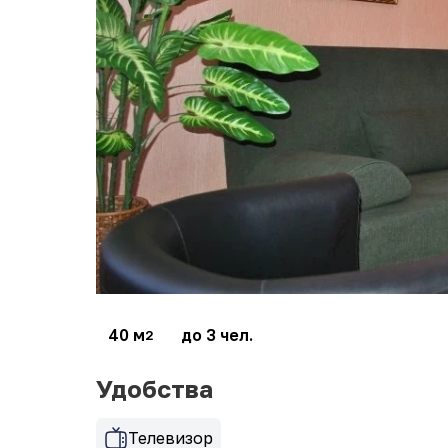
40 м
до 3 чел.
2
Удобства
Телевизор