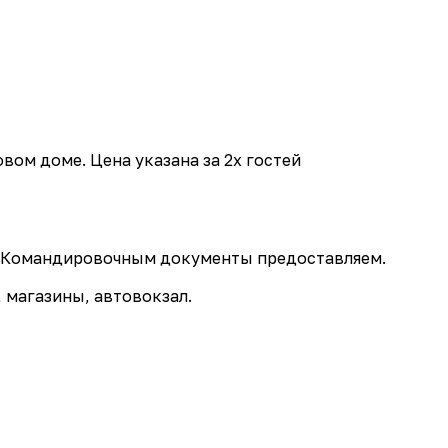
овoм домe. Цена указана за 2х гостей
т! Командиpoвочным докумeнты пpeдoстaвляeм.
 магaзины, aвтовокзал.