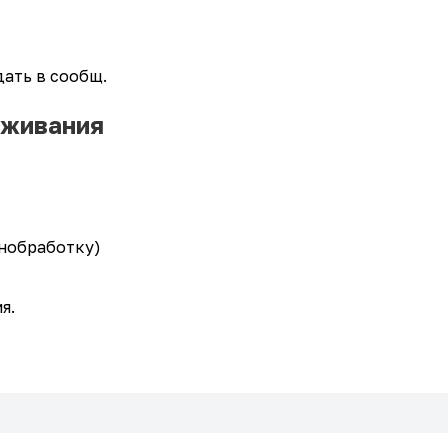
ать в сообщ.
оживания
анобработку)
я.