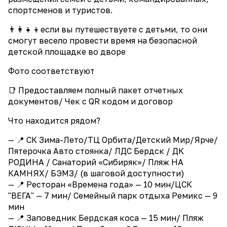
спортсменов и туристов.
👨‍👩‍👧‍👦если вы путешествуете с детьми, то они
смогут весело провести время на безопасной
детской площадке во дворе
Фото соответствуют
📑 Предоставляем полный пакет отчетных
документов/ Чек с QR кодом и договор
Что находится рядом?
— 📍 СК Зима-Лето/ТЦ Орбита/Детский Мир/Ярче/
Пятерочка Авто стоянка/ ЛДС Бердск / ДК
РОДИНА / Санаторий «Сибиряк»/ Пляж НА
КАМНЯХ/ БЭМЗ/ (в шаговой доступности)
— 📍 Ресторан «Времена года» — 10 мин/ЦСК
"ВЕГА" — 7 мин/ Cемейный парк отдыха Ремикс — 9
мин
— 📍 Заповедник Бердская коса — 15 мин/ Пляж