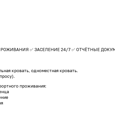
PОЖИBАНИЯ ✅ ЗАCEЛEHИE 24/7 ✅ ОТЧЁТHЫE ДОKУME
ьная кровать, одноместная кровать.
просу).
фортного проживания:
тенца
ение
ня