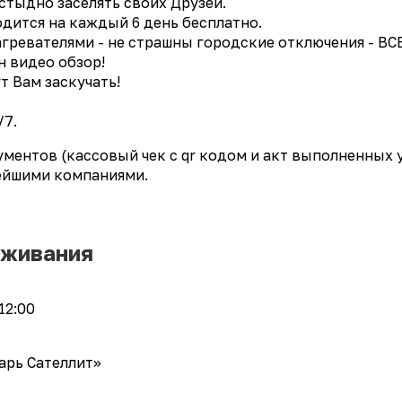
 стыдно заселять своих Друзей.
одится на каждый 6 день бесплатно.
ревателями - не страшны городские отключения - ВСЕ
н видео обзор!
т Вам заскучать!
/7.
ументов (кассовый чек с qr кодом и акт выполненных 
нейшими компаниями.
оживания
12:00
арь Сателлит»