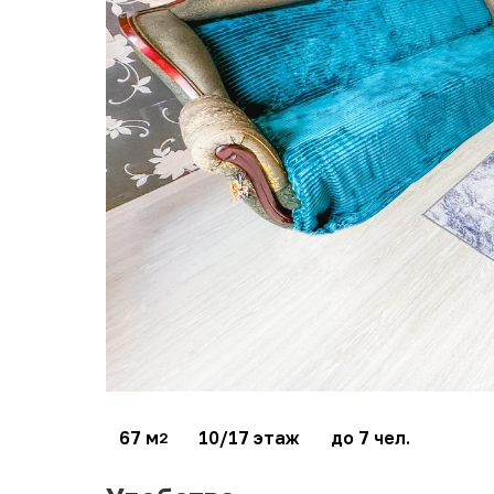
67 м
10/17 этаж
до 7 чел.
2