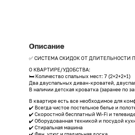
Описание
✅ CИСTЕMА СКИДОК ОТ ДЛИTЕЛЬHОСТИ П
О КВАРТИРЕ/УДОБСТВА:
🛏️ Количество спальных мест: 7 (2+2+2+1)
Два двуспальных диван-кроватей, двуспал
В наличии детская кроватка (заранее по за
В квартире есть все необходимое для ком
✔️ Всегда чистое постельное белье и поло
✔️ Скоростной бесплатный Wi-Fi и телевид
✔️ Оборудованная техникой и посудой кух
✔️ Стиральная машина
✔️ Фен, утюг и гладильная доска