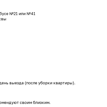
обусе №21 или №41
квы
 день выезда (после уборки квартиры).
комендуют своим близким.