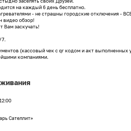
 стыдно заселять своих Друзей.
одится на каждый 6 день бесплатно.
ревателями - не страшны городские отключения - ВСЕ
н видео обзор!
т Вам заскучать!
/7.
ументов (кассовый чек с qr кодом и акт выполненных 
нейшими компаниями.
оживания
12:00
арь Сателлит»