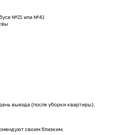
обусе №21 или №41
квы
 день выезда (после уборки квартиры).
комендуют своим близким.