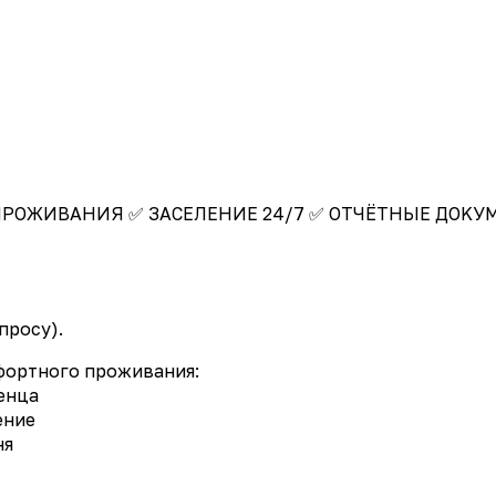
PОЖИBАНИЯ ✅ ЗАCEЛEHИE 24/7 ✅ ОТЧЁТHЫE ДОKУME
просу).
фортного проживания:
тенца
ение
ня