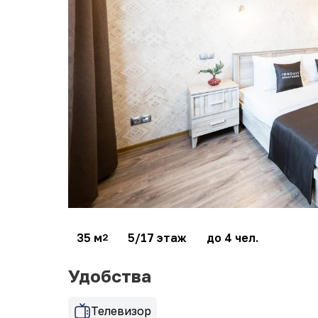
35 м
5/17 этаж
до 4 чел.
2
Удобства
Телевизор