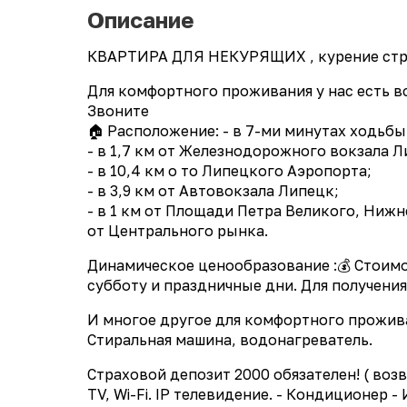
Описание
КВАРТИРА ДЛЯ НЕКУРЯЩИХ , курение строг
Для комфортного проживания у нас есть вс
Звоните
🏠 Расположение: - в 7-ми минутах ходьбы
- в 1,7 км от Железнодорожного вокзала Л
- в 10,4 км о то Липецкого Аэропорта;
- в 3,9 км от Автовокзала Липецк;
- в 1 км от Площади Петра Великого, Нижне
от Центрального рынка.
Динамическое ценообразование :💰 Стоимос
субботу и праздничные дни. Для получени
И многое другое для комфортного проживан
Стиральная машина, водонагреватель.
Страховой депозит 2000 обязателен! ( воз
TV, Wi-Fi. IP телевидение. - Кондиционер 