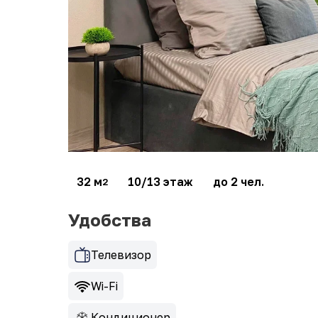
32 м
10/13 этаж
до 2 чел.
2
Удобства
Телевизор
Wi-Fi
Кондиционер