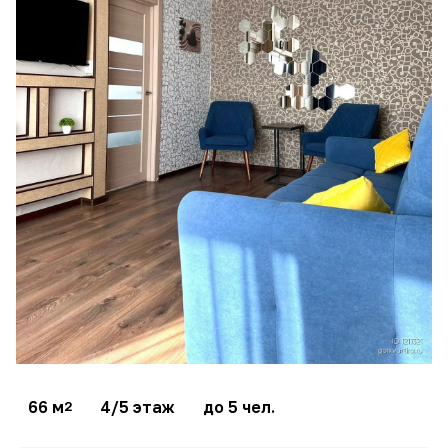
66 м
4/5 этаж
до 5 чел.
2