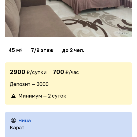
45 м
7/9 этаж
до 2 чел.
2
2900
700
₽/сутки
₽/час
Депозит — 3000
Минимум — 2 суток
Нина
Карат