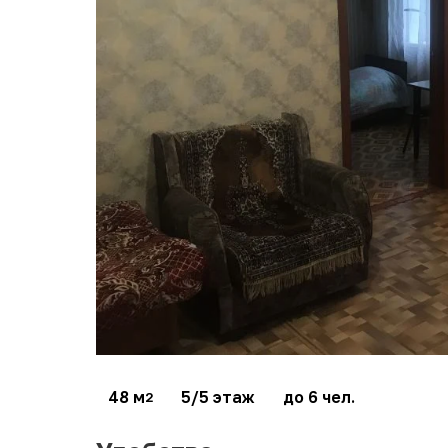
48 м
5/5 этаж
до 6 чел.
2