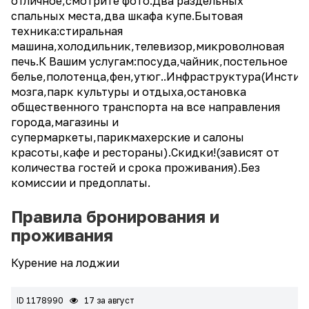
отличное,смотрите фото.Два раздельных
спальных места,два шкафа купе.Бытовая
техника:стиральная
машина,холодильник,телевизор,микроволновая
печь.К Вашим услугам:посуда,чайник,постельное
белье,полотенца,фен,утюг..Инфраструктура(Инстит
мозга,парк культуры и отдыха,остановка
общественного транспорта на все направления
города,магазины и
супермаркеты,парикмахерские и салоны
красоты,кафе и рестораны).Скидки!(зависят от
количества гостей и срока проживания).Без
комиссии и предоплаты.
Правила бронирования и
проживания
Курение на лоджии
ID 1178990
17 за август