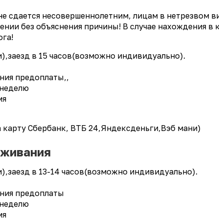
е сдается несовершеннолетним, лицам в нетрезвом ви
лении без объяснения причины! В случае нахождения в
ога!
и),заезд в 15 часов(возможно индивидуально).
ения предоплаты,,
 неделю
мя
 карту Сбербанк, ВТБ 24,Яндексденьги,Вэб мани)
оживания
и),заезд в 13-14 часов(возможно индивидуально).
ения предоплаты
 неделю
мя