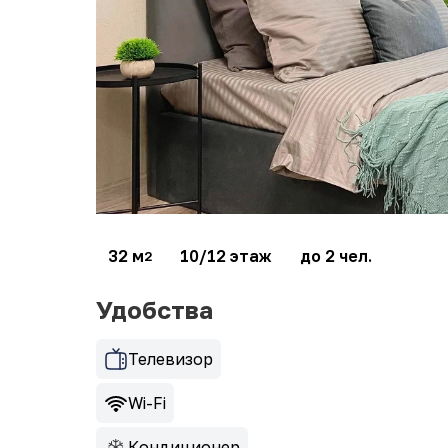
32 м
10/12 этаж
до 2 чел.
2
Удобства
Телевизор
Wi-Fi
Кондиционер