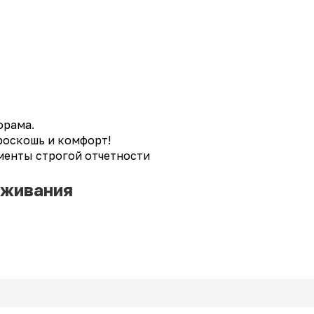
орама.
 роскошь и комфорт!
енты строгой отчетности
оживания