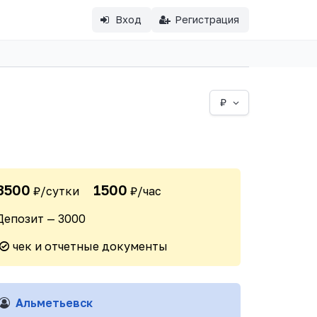
Вход
Регистрация
₽
3500
1500
₽/сутки
₽/час
Депозит — 3000
чек и отчетные документы
Альметьевск