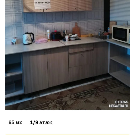
65 м
1/9 этаж
2