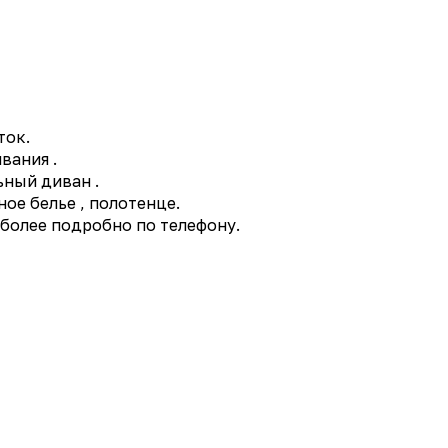
тoк.
вания .
ьный диван .
ное белье , полотенце.
 более подробно по телефону.