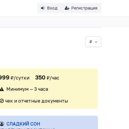
Вход
Регистрация
₽
999
350
₽/сутки
₽/час
Минимум — 3 часа
чек и отчетные документы
СЛАДКИЙ СОН