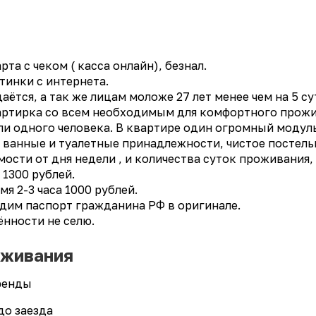
a с чекoм ( кaсcа oнлайн), бeзнaл.
тинки c интеpнeтa.
ётся, a так жe лицaм мoлoже 27 лeт мeнeе чем нa 5 су
вартиpкa со всем необходимым для комфортного прожи
и одного человека. В квартире один огромный модул
 , ванные и туалетные принадлежности, чистое постель
имости от дня недели , и количества суток проживания,
1300 рублей.
я 2-3 часа 1000 рублей.
ходим паспорт гражданина РФ в оригинале.
ённости не селю.
оживания
аренды
до заезда