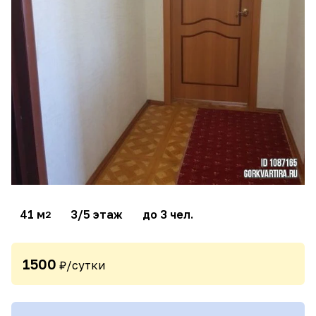
41 м
3/5 этаж
до 3 чел.
2
1500
₽/сутки