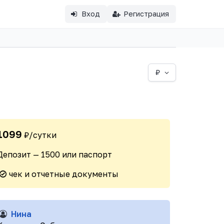
Вход
Регистрация
₽
1099
₽/сутки
Депозит — 1500 или паспорт
чек и отчетные документы
Нина