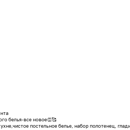
онта
ого белья-все новое👏🥰
ухне,чистое постельное белье, набор полотенец, глади