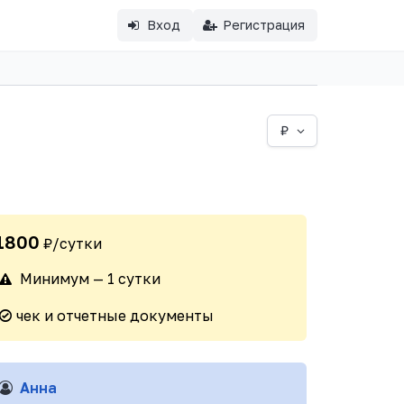
Вход
Регистрация
₽
1800
₽/сутки
Минимум — 1 сутки
чек и отчетные документы
Анна