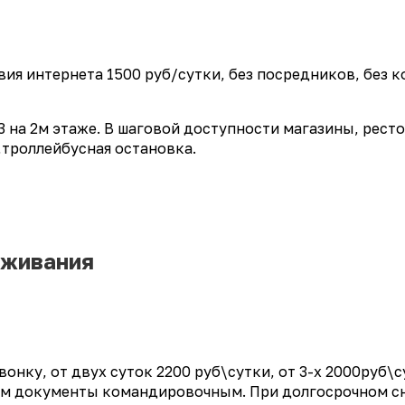
твия интернета 1500 руб/сутки, без посредников, без
3 на 2м этаже. В шаговой доступности магазины, ресто
,троллейбусная остановка.
оживания
онку, от двух суток 2200 руб\сутки, от 3-х 2000руб\с
ем документы командировочным. При долгосрочном сн