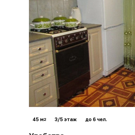
45 м
3/5 этаж
до 6 чел.
2