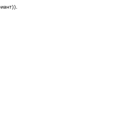
иант)).