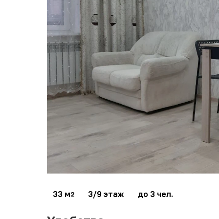
33 м
3/9 этаж
до 3 чел.
2